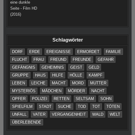
Schlagwörter
DORF
ERDE
EREIGNISSE
ERMORDET
FAMILIE
FLUCHT
FRAU
FREUND
FREUNDE
GEFAHR
GEFÄNGNIS
GEHEIMNIS
GEIST
GELD
GRUPPE
HAUS
HILFE
HÖLLE
KAMPF
LEBEN
LEICHE
MACHT
MORD
MUTTER
MYSTERIÖS
MÄDCHEN
MÖRDER
NACHT
OPFER
POLIZEI
RETTEN
SELTSAM
SOHN
SPIELFILM
STADT
SUCHE
TOD
TOT
TÖTEN
UNFALL
VATER
VERGANGENHEIT
WALD
WELT
ÜBERLEBENDE