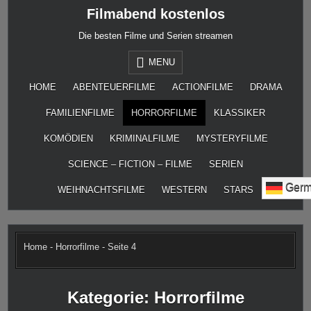
Skip
Filmabend kostenlos
to
content
Die besten Filme und Serien streamen
MENU
HOME
ABENTEUERFILME
ACTIONFILME
DRAMA
FAMILIENFILME
HORRORFILME
KLASSIKER
KOMÖDIEN
KRIMINALFILME
MYSTERYFILME
SCIENCE – FICTION – FILME
SERIEN
Germ
WEIHNACHTSFILME
WESTERN
STARS
Home
-
Horrorfilme
-
Seite 4
Kategorie:
Horrorfilme