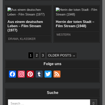
Aus einem deutschen
Herrin der toten Stadt –
Leben – Film Stream
Film Stream (1948)
(1977)
WESTERN
DRAMA
,
KLASSIKER
SEITENNUMMERIERUNG
1
2
3
OLDER POSTS →
DER
Folge uns
BEITRÄGE
F
I
P
T
T
F
a
n
i
u
w
e
c
s
n
m
i
e
Suche
e
t
t
b
t
d
Search
b
a
e
l
t