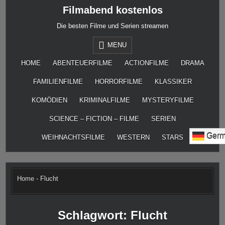
Skip
Filmabend kostenlos
to
content
Die besten Filme und Serien streamen
MENU
HOME
ABENTEUERFILME
ACTIONFILME
DRAMA
FAMILIENFILME
HORRORFILME
KLASSIKER
KOMÖDIEN
KRIMINALFILME
MYSTERYFILME
SCIENCE – FICTION – FILME
SERIEN
Germ
WEIHNACHTSFILME
WESTERN
STARS
Home
-
Flucht
Schlagwort:
Flucht