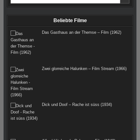
for:
o
g
r
r
e
o
r
e
r
Beliebte Filme
k
a
s
Das Gasthaus an der Themse – Film (1962)
m
t
Zwei glorreiche Halunken – Film Stream (1966)
Dick und Doof – Rache ist süss (1934)