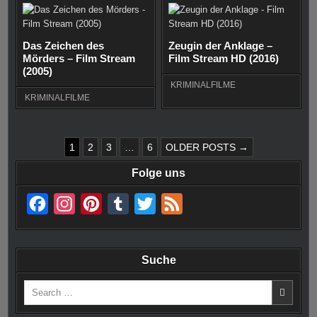
Das Zeichen des
Zeugin der Anklage –
Mörders – Film Stream
Film Stream HD (2016)
(2005)
KRIMINALFILME
KRIMINALFILME
SEITENNUMMERIERUNG
1
2
3
…
6
OLDER POSTS →
DER
Folge uns
BEITRÄGE
F
I
P
T
T
F
a
n
i
u
w
e
c
s
n
m
i
e
Suche
e
t
t
b
t
d
Search
b
a
e
l
t
for:
o
g
r
r
e