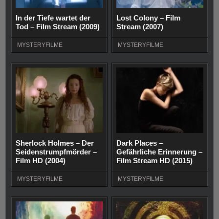
In der Tiefe wartet der
Lost Colony – Film
Tod – Film Stream (2009)
Stream (2007)
MYSTERYFILME
MYSTERYFILME
Sherlock Holmes – Der
Dark Places –
Seidenstrumpfmörder –
Gefährliche Erinnerung –
Film HD (2004)
Film Stream HD (2015)
MYSTERYFILME
MYSTERYFILME