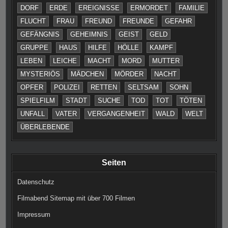
DORF
ERDE
EREIGNISSE
ERMORDET
FAMILIE
FLUCHT
FRAU
FREUND
FREUNDE
GEFAHR
GEFÄNGNIS
GEHEIMNIS
GEIST
GELD
GRUPPE
HAUS
HILFE
HÖLLE
KAMPF
LEBEN
LEICHE
MACHT
MORD
MUTTER
MYSTERIÖS
MÄDCHEN
MÖRDER
NACHT
OPFER
POLIZEI
RETTEN
SELTSAM
SOHN
SPIELFILM
STADT
SUCHE
TOD
TOT
TÖTEN
UNFALL
VATER
VERGANGENHEIT
WALD
WELT
ÜBERLEBENDE
Seiten
Datenschutz
Filmabend Sitemap mit über 700 Filmen
Impressum