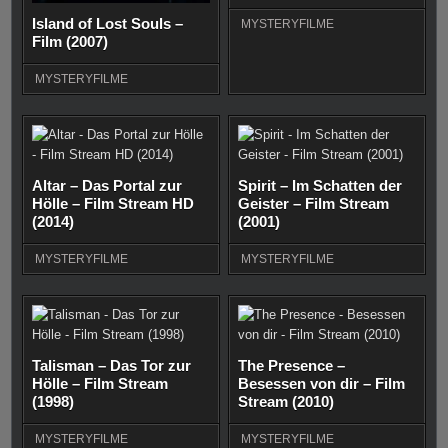
Island of Lost Souls –
MYSTERYFILME
Film (2007)
MYSTERYFILME
Altar – Das Portal zur
Spirit – Im Schatten der
Hölle – Film Stream HD
Geister – Film Stream
(2014)
(2001)
MYSTERYFILME
MYSTERYFILME
Talisman – Das Tor zur
The Presence –
Hölle – Film Stream
Besessen von dir – Film
(1998)
Stream (2010)
MYSTERYFILME
MYSTERYFILME