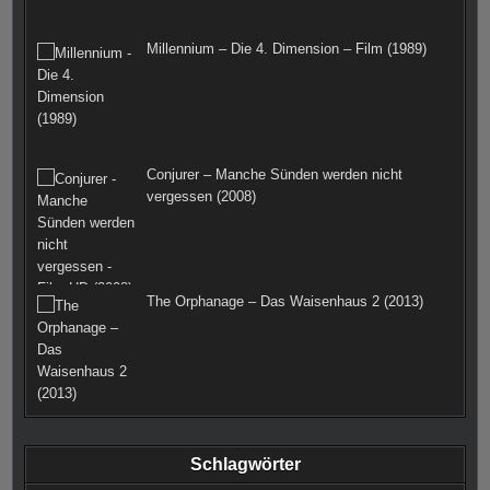
Millennium – Die 4. Dimension – Film (1989)
Conjurer – Manche Sünden werden nicht
vergessen (2008)
The Orphanage – Das Waisenhaus 2 (2013)
Schlagwörter