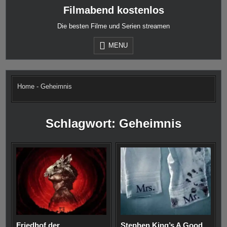
Skip
Filmabend kostenlos
to
content
Die besten Filme und Serien streamen
MENU
Home
-
Geheimnis
Schlagwort:
Geheimnis
Friedhof der
Stephen King’s A Good