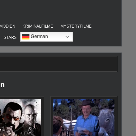
MÖDIEN
KRIMINALFILME
MYSTERYFILME
German
STARS
en