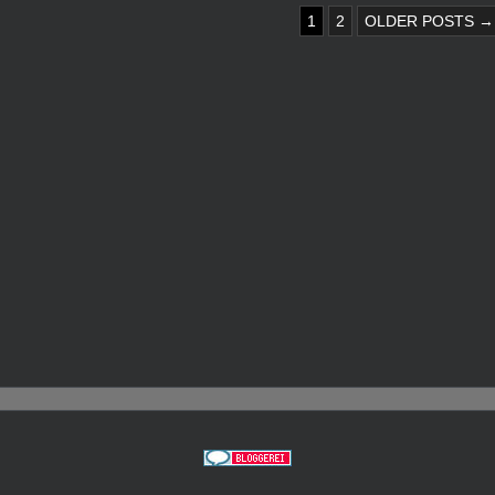
NNUMMERIERUNG
1
2
OLDER POSTS →
GE