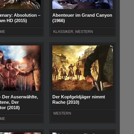
enary: Absolution –
Abenteuer im Grand Canyon
eam HD (2015)
(1966)
LME
KLASSIKER
,
WESTERN
 Der Auserwählte,
Der Kopfgeldjäger nimmt
tene, Der
Rache (2010)
or (2018)
WESTERN
LME