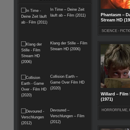
k
a
s
In Time – Deine Zeit
m
t
Phantasm – Da
läuft ab – Film (2011)
Stream HD (19
SCIENCE - FICTI
Klang der Stille – Film
Stream HD (2006)
Collision Earth –
Game Over Film HD
(2020)
Willard – Fil
(1971)
Devoured –
HORRORFILME
,
Verschlungen – Film
(2012)