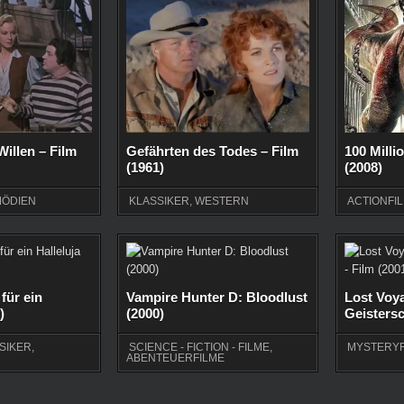
Willen – Film
Gefährten des Todes – Film
100 Milli
(1961)
(2008)
ÖDIEN
KLASSIKER
,
WESTERN
ACTIONFI
für ein
Vampire Hunter D: Bloodlust
Lost Voy
)
(2000)
Geistersc
SIKER
,
SCIENCE - FICTION - FILME
,
MYSTERYF
ABENTEUERFILME