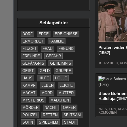
Schlagwörter
DORF
ERDE
EREIGNISSE
ERMORDET
FAMILIE
Piraten wider 
FLUCHT
FRAU
FREUND
(1952)
FREUNDE
GEFAHR
GEFÄNGNIS
GEHEIMNIS
KLASSIKER
,
KOM
GEIST
GELD
GRUPPE
HAUS
HILFE
HÖLLE
KAMPF
LEBEN
LEICHE
MACHT
MORD
MUTTER
Blaue Bohnen 
Halleluja (1967
MYSTERIÖS
MÄDCHEN
MÖRDER
NACHT
OPFER
WESTERN
,
KLAS
KOMÖDIEN
POLIZEI
RETTEN
SELTSAM
SOHN
SPIELFILM
STADT