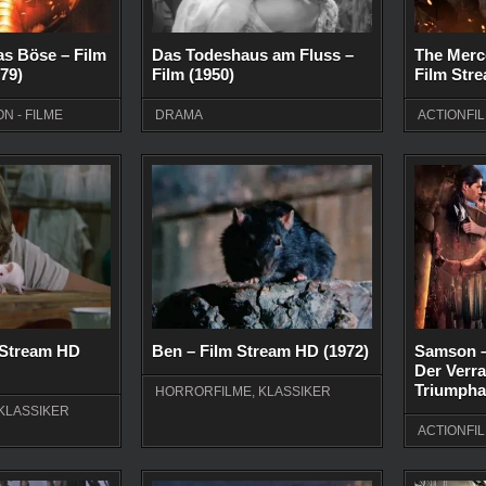
s Böse – Film
Das Todeshaus am Fluss –
The Merc
79)
Film (1950)
Film Str
ON - FILME
DRAMA
ACTIONFI
m Stream HD
Ben – Film Stream HD (1972)
Samson –
Der Verra
Triumphat
HORRORFILME
,
KLASSIKER
KLASSIKER
ACTIONFI