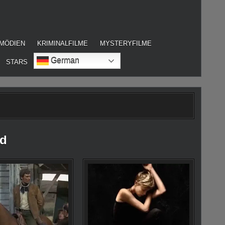
MÖDIEN
KRIMINALFILME
MYSTERYFILME
German
STARS
ld