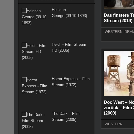
k
a
s
Heinrich
m
t
Das finstere Ta
George (09.10.1893)
Stream (2014)
WESTERN
,
DRA
Heidi – Film Stream
HD (2005)
Horror Express – Film
Stream (1972)
Doc West – No
zurück – Film
(2009)
The Dark – Film
Stream (2005)
WESTERN