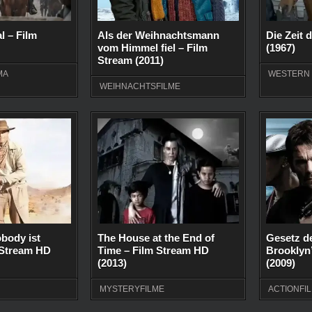
l – Film
Als der Weihnachtsmann
Die Zeit 
vom Himmel fiel – Film
(1967)
Stream (2011)
MA
WESTERN
WEIHNACHTSFILME
body ist
The House at the End of
Gesetz de
 Stream HD
Time – Film Stream HD
Brooklyn’
(2013)
(2009)
MYSTERYFILME
ACTIONFI