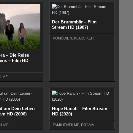
Der Brummbär – Film
Stream HD (1987)
KOMÖDIEN
,
KLASSIKER
ora – Die Reise
ens – Film HD
ILME
uf um Dein Leben –
Hope Ranch – Film Stream
eam HD (2006)
HD (2020)
FILME
FAMILIENFILME
,
DRAMA