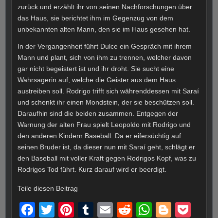
zurück und erzählt ihr von seinen Nachforschungen über
das Haus, sie berichtet ihm im Gegenzug von dem
unbekannten alten Mann, den sie im Haus gesehen hat.
In der Vergangenheit führt Dulce ein Gespräch mit ihrem
Mann und plant, sich von ihm zu trennen, welcher davon
gar nicht begeistert ist und ihr droht. Sie sucht eine
Wahrsagerin auf, welche die Geister aus dem Haus
austreiben soll. Rodrigo trifft sich währenddessen mit Saraí
und schenkt ihr einen Mondstein, der sie beschützen soll.
Daraufhin sind die beiden zusammen. Entgegen der
Warnung der alten Frau spielt Leopoldo mit Rodrigo und
den anderen Kindern Baseball. Da er eifersüchtig auf
seinen Bruder ist, da dieser nun mit Saraí geht, schlägt er
den Baseball mit voller Kraft gegen Rodrigos Kopf, was zu
Rodrigos Tod führt. Kurz darauf wird er beerdigt.
Teile diesen Beitrag
F
T
Pi
T
E
R
W
Bl
P