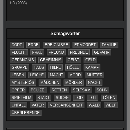
Schlagwörter
DORF
ERDE
EREIGNISSE
ERMORDET
FAMILIE
FLUCHT
FRAU
FREUND
FREUNDE
GEFAHR
GEFÄNGNIS
GEHEIMNIS
GEIST
GELD
GRUPPE
HAUS
HILFE
HÖLLE
KAMPF
LEBEN
LEICHE
MACHT
MORD
MUTTER
MYSTERIÖS
MÄDCHEN
MÖRDER
NACHT
OPFER
POLIZEI
RETTEN
SELTSAM
SOHN
SPIELFILM
STADT
SUCHE
TOD
TOT
TÖTEN
UNFALL
VATER
VERGANGENHEIT
WALD
WELT
ÜBERLEBENDE