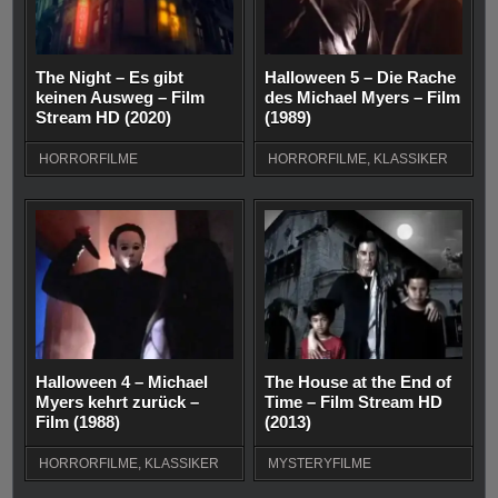
The Night – Es gibt
Halloween 5 – Die Rache
keinen Ausweg – Film
des Michael Myers – Film
Stream HD (2020)
(1989)
HORRORFILME
HORRORFILME
,
KLASSIKER
Halloween 4 – Michael
The House at the End of
Myers kehrt zurück –
Time – Film Stream HD
Film (1988)
(2013)
HORRORFILME
,
KLASSIKER
MYSTERYFILME