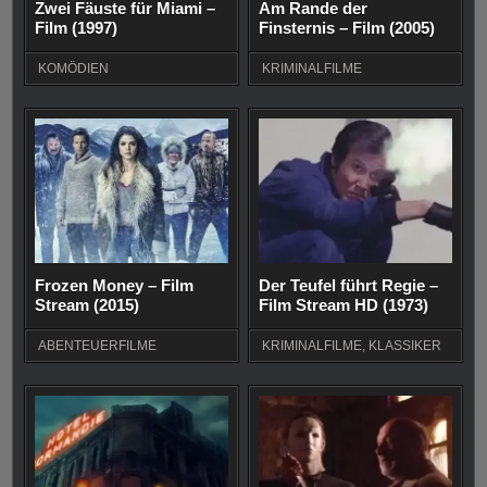
Zwei Fäuste für Miami –
Am Rande der
Film (1997)
Finsternis – Film (2005)
KOMÖDIEN
KRIMINALFILME
Frozen Money – Film
Der Teufel führt Regie –
Stream (2015)
Film Stream HD (1973)
ABENTEUERFILME
KRIMINALFILME
,
KLASSIKER