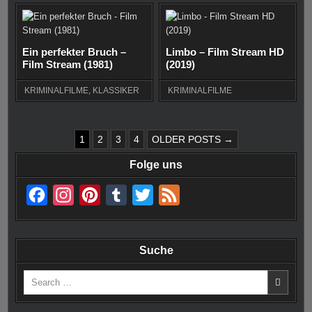
Ein perfekter Bruch –
Limbo – Film Stream HD
Film Stream (1981)
(2019)
KRIMINALFILME
,
KLASSIKER
KRIMINALFILME
SEITENNUMMERIERUNG
1
2
3
4
OLDER POSTS →
DER
Folge uns
BEITRÄGE
F
I
P
T
T
F
a
n
i
u
w
e
c
s
n
m
i
e
Suche
e
t
t
b
t
d
Search
b
a
e
l
t
for:
o
g
r
r
e