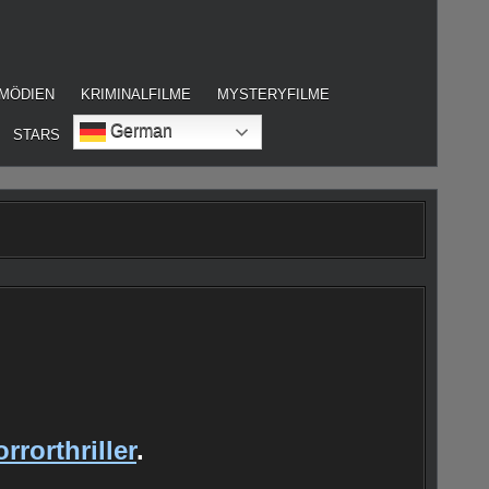
MÖDIEN
KRIMINALFILME
MYSTERYFILME
German
STARS
rrorthriller
.