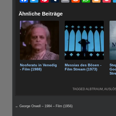
a
wi
nt
u
m
e
h
o
o
c
tt
er
m
ail
d
at
g
c
Ähnliche Beiträge
e
er
e
bl
di
s
g
e
b
st
r
t
A
er
o
p
o
p
k
Nosferatu in Venedig
Messias des Bösen -
Ste
- Film (1988)
Film Stream (1973)
Goo
Str
TAGGED
ALBTRAUM
,
AUSLÖ
Beitragsnavigation
← George Orwell – 1984 – Film (1956)