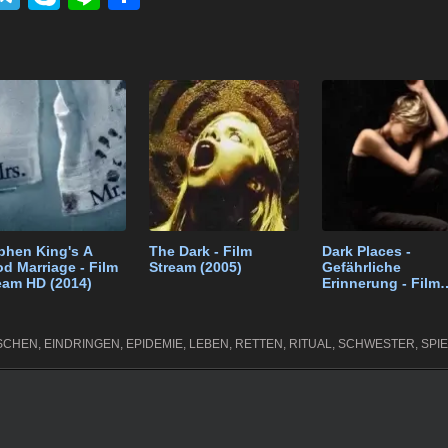
el
ky
n
eil
k
e
p
e
e
t
gr
e
n
a
m
phen King's A
The Dark - Film
Dark Places -
d Marriage - Film
Stream (2005)
Gefährliche
eam HD (2014)
Erinnerung - Film
Stream HD (2015)
SCHEN
,
EINDRINGEN
,
EPIDEMIE
,
LEBEN
,
RETTEN
,
RITUAL
,
SCHWESTER
,
SPIE