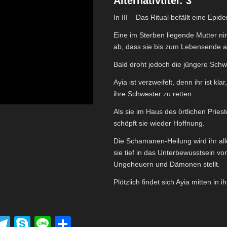
Alternativtitel: 3
In III – Das Ritual befällt eine Ep
Eine im Sterben liegende Mutter n
ab, dass sie bis zum Lebensende a
Bald droht jedoch die jüngere Schw
Ayia ist verzweifelt, denn ihr ist kl
ihre Schwester zu retten.
Als sie im Haus des örtlichen Prieste
schöpft sie wieder Hoffnung.
Die Schamanen-Heilung wird ihr all
sie tief in das Unterbewusstsein vo
Ungeheuern und Dämonen stellt.
Plötzlich findet sich Ayia mitten i
P
T
S
Li
T