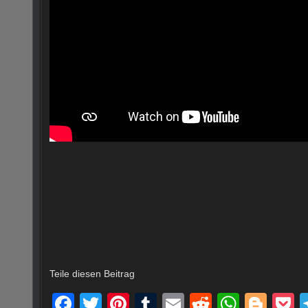
Teile diesen Beitrag
F
T
Pi
T
E
R
W
Bl