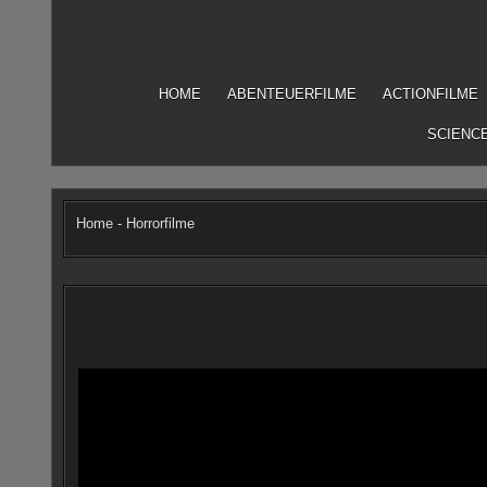
Skip
to
content
HOME
ABENTEUERFILME
ACTIONFILME
SCIENCE
Home
-
Horrorfilme