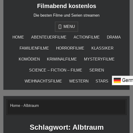
Skip
Filmabend kostenlos
to
content
Die besten Filme und Serien streamen
MENU
HOME
ABENTEUERFILME
ACTIONFILME
DRAMA
FAMILIENFILME
HORRORFILME
KLASSIKER
KOMÖDIEN
KRIMINALFILME
MYSTERYFILME
SCIENCE – FICTION – FILME
SERIEN
Germ
WEIHNACHTSFILME
WESTERN
STARS
Home
-
Albtraum
Schlagwort:
Albtraum