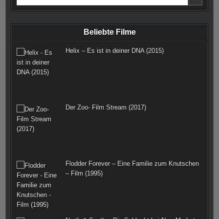
for:
o
g
r
r
e
o
r
e
r
Beliebte Filme
k
a
s
Helix – Es ist in deiner DNA (2015)
m
t
Der Zoo- Film Stream (2017)
Flodder Forever – Eine Familie zum Knutschen
– Film (1995)