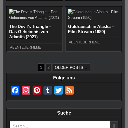
The Devil’s Triangle –
Goldrausch in Alaska –
Das Geheimnis von
Film Stream (1980)
Atlantis (2021)
ABENTEUERFILME
ABENTEUERFILME
SEITENNUMMERIERUNG
1
2
OLDER POSTS →
DER
Folge uns
BEITRÄGE
F
I
P
T
T
F
a
n
i
u
w
e
c
s
n
m
i
e
Suche
e
t
t
b
t
d
Search
b
a
e
l
t