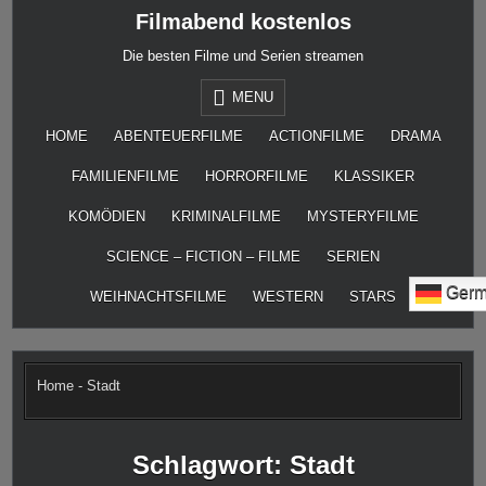
Skip
Filmabend kostenlos
to
content
Die besten Filme und Serien streamen
MENU
HOME
ABENTEUERFILME
ACTIONFILME
DRAMA
FAMILIENFILME
HORRORFILME
KLASSIKER
KOMÖDIEN
KRIMINALFILME
MYSTERYFILME
SCIENCE – FICTION – FILME
SERIEN
Germ
WEIHNACHTSFILME
WESTERN
STARS
Home
-
Stadt
Schlagwort:
Stadt