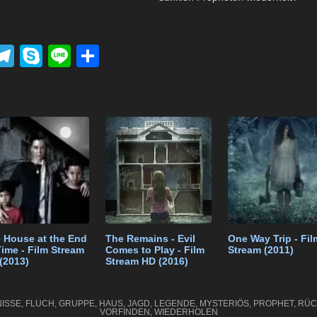
P
T
S
Li
T
el
ky
n
eil
k
e
p
e
e
t
gr
e
n
a
m
 House at the End
The Remains - Evil
One Way Trip - Fil
Time - Film Stream
Comes to Play - Film
Stream (2011)
(2013)
Stream HD (2016)
NISSE
,
FLUCH
,
GRUPPE
,
HAUS
,
JAGD
,
LEGENDE
,
MYSTERIÖS
,
PROPHET
,
RÜC
VORFINDEN
,
WIEDERHOLEN