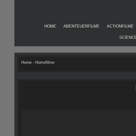
Skip
to
content
HOME
ABENTEUERFILME
ACTIONFILME
SCIENCE
Home
-
Horrorfilme