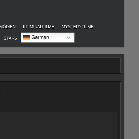
MÖDIEN
KRIMINALFILME
MYSTERYFILME
German
STARS
)