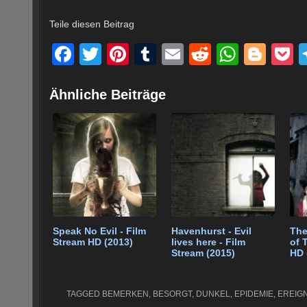
Teile diesen Beitrag
F
T
Pi
T
E
R
W
Bl
a
wi
nt
u
m
e
h
o
o
c
tt
er
m
ail
d
at
g
c
Ähnliche Beiträge
e
er
e
bl
di
s
g
e
b
st
r
t
A
er
o
p
o
p
k
Speak No Evil - Film
Havenhurst - Evil
The
Stream HD (2013)
lives here - Film
of 
Stream (2015)
HD 
TAGGED
BEMERKEN
,
BESORGT
,
DUNKEL
,
EPIDEMIE
,
EREIG