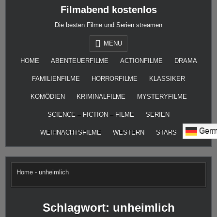
Skip
Filmabend kostenlos
to
content
Die besten Filme und Serien streamen
MENU
HOME
ABENTEUERFILME
ACTIONFILME
DRAMA
FAMILIENFILME
HORRORFILME
KLASSIKER
KOMÖDIEN
KRIMINALFILME
MYSTERYFILME
SCIENCE – FICTION – FILME
SERIEN
Germ
WEIHNACHTSFILME
WESTERN
STARS
Home
-
unheimlich
Schlagwort:
unheimlich