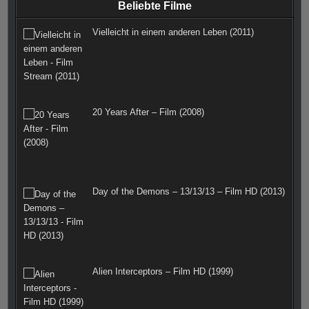
Beliebte Filme
k
a
s
Vielleicht in einem anderen Leben (2011)
m
t
20 Years After – Film (2008)
Day of the Demons – 13/13/13 – Film HD (2013)
Alien Interceptors – Film HD (1999)