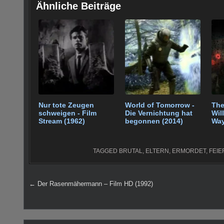
c
tt
er
m
ail
d
at
g
c
Ähnliche Beiträge
e
er
e
bl
di
s
g
e
b
st
r
t
A
er
o
p
o
p
k
Nur tote Zeugen
World of Tomorrow -
The
schweigen - Film
Die Vernichtung hat
Wil
Stream (1962)
begonnen (2014)
Way
(20
TAGGED
BRUTAL
,
ELTERN
,
ERMORDET
,
FEIE
Beitragsnavigation
← Der Rasenmähermann – Film HD (1992)