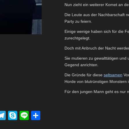
Nun zieht ein weiterer Komet an d
Die Leute aus der Nachbarschaft 
Party zu feiern.
Einige wenige haben sich für die F
zurechtgelegt.
Doch mit Anbruch der Nacht werden
Sie mutieren zu gewalttätigen und
Gegend anrichten.
Die Gründe für diese
seltsamen
Vor
Horde von blutrünstigen Monstern 
Für den jungen Mann geht es nur 
P
T
S
Li
T
el
ky
n
eil