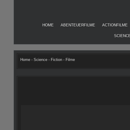
Skip
to
content
HOME
ABENTEUERFILME
ACTIONFILME
SCIENCE
Home
-
Science - Fiction - Filme