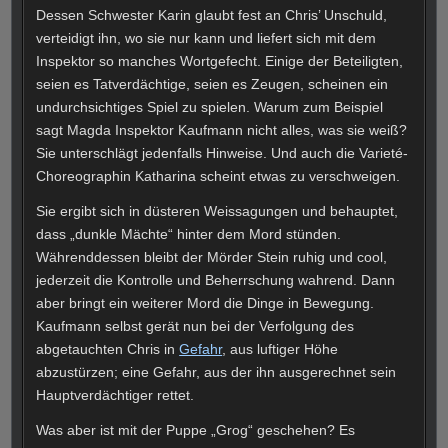
Dessen Schwester Karin glaubt fest an Chris’ Unschuld,
verteidigt ihn, wo sie nur kann und liefert sich mit dem
Inspektor so manches Wortgefecht. Einige der Beteiligten,
seien es Tatverdächtige, seien es Zeugen, scheinen ein
undurchsichtiges Spiel zu spielen. Warum zum Beispiel
sagt Magda Inspektor Kaufmann nicht alles, was sie weiß?
Sie unterschlägt jedenfalls Hinweise. Und auch die Varieté-
Choreographin Katharina scheint etwas zu verschweigen.
Sie ergibt sich in düsteren Weissagungen und behauptet,
dass „dunkle Mächte“ hinter dem Mord stünden.
Währenddessen bleibt der Mörder Stein ruhig und cool,
jederzeit die Kontrolle und Beherrschung wahrend. Dann
aber bringt ein weiterer Mord die Dinge in Bewegung.
Kaufmann selbst gerät nun bei der Verfolgung des
abgetauchten Chris in
Gefahr
, aus luftiger Höhe
abzustürzen; eine Gefahr, aus der ihn ausgerechnet sein
Hauptverdächtiger rettet.
Was aber ist mit der Puppe „Grog“ geschehen? Es