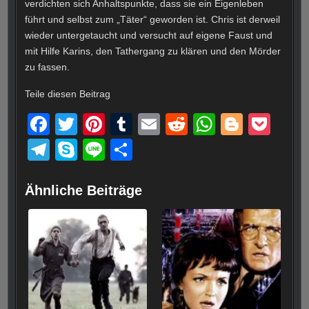
verdichten sich Anhaltspunkte, dass sie ein Eigenleben
führt und selbst zum „Täter“ geworden ist. Chris ist derweil
wieder untergetaucht und versucht auf eigene Faust und
mit Hilfe Karins, den Tathergang zu klären und den Mörder
zu fassen.
Teile diesen Beitrag
F
T
Pi
T
E
R
W
Bl
P
a
wi
nt
u
m
e
h
o
o
T
S
Li
T
c
tt
er
m
ail
d
at
g
ck
el
ky
n
eil
e
er
e
bl
di
s
g
et
e
p
e
e
Ähnliche Beiträge
b
st
r
t
A
er
gr
e
n
o
p
a
o
p
m
k