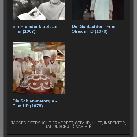
Ein Fremder klopft an -
Der Schlachter - Film
Film (1967)
Stream HD (1970)
Die Schlemmerorgie -
Film HD (1978)
TAGGED
EIFERSUCHT
,
ERMORDET
,
GEFAHR
,
HILFE
,
INSPEKTOR
,
TAT
,
UNSCHULD
,
VARIETÉ