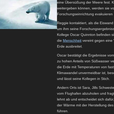
eine Übersüßung der Meere fest. 
weitergeben können, werden sie v
Forschungseinrichtung evakuieren 
Reggie kontaktiert, als die Eiswan
um ihm seine Forschungsergebnisse z
Kollege Oscar Quinnton befinden sic
die
Menschheit
vereint gegen eine
Erde ausbreitet.
Oscar bestätigt die Ergebnisse vom 
zu hohen Anteils von Süßwasser ver
die Erde mit Temperaturen von fast 
Klimawandel unvermeidbar ist, besch
und lässt seine Kollegen in Stich.
Andern Orts ist Sara, Jills Schwest
vom Flughafen abzuholen und fragt Ji
lehnt ab und entscheidet sich dafü
der Wärme mit der Herstellung des 
führen.