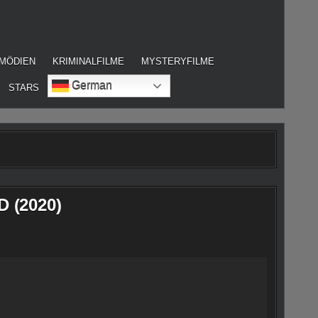
MÖDIEN
KRIMINALFILME
MYSTERYFILME
German
STARS
D (2020)