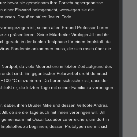
Kurz bevor sie gemeinsam ihre Forschungsergebnisse
on einer Eiswand heimgesucht, weswegen sie die
müssen. Draußen stürzt Joe zu Tode.
d vorbeigezogen ist, seinen alten Freund Professor Loren
u präsentieren. Seine Mitarbeiter Virologin Jill und ihr
h gerade in der finalen Testphase für einen Impfstoff, da
 Virus-Pandemie ankommen muss, die sich rasch über die
Nordpol, da viele Meerestiere in letzter Zeit aufgrund des
endet sind. Ein gigantischer Polarwirbel droht demnach
−100 °C einzufrieren. Da Loren sich sicher ist, dass der
ließt er, die letzten Tage mit seiner Familie zu verbringen
er, dabei, ihren Bruder Mike und dessen Verlobte Andrea
ll, ob sie die Tage auch mit ihnen verbringen will. Jill
r, gemeinsam mit Oscar Ecuador zu erreichen, um dort in
Impfstoffes zu beginnen, dessen Prototypen sie mit sich