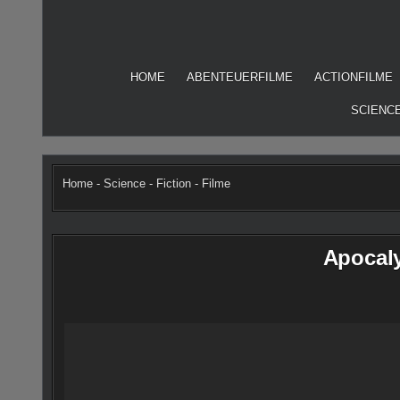
Skip
to
content
HOME
ABENTEUERFILME
ACTIONFILME
SCIENCE
Home
-
Science - Fiction - Filme
Apocaly