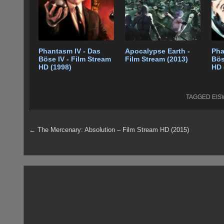
o
p
o
p
k
Phantasm IV - Das
Apocalypse Earth -
Pha
Böse IV - Film Stream
Film Stream (2013)
Bös
HD (1998)
HD 
TAGGED
EIS
Beitragsnavigation
← The Mercenary: Absolution – Film Stream HD (2015)