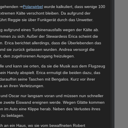
usgehenden ⇒
Polarwirbel
wurde kalkuliert, dass wenige 100
extremen Kälte verschont bleiben. Da aufgrund der
 führt Reggie sie über Funkgerät durch das Unwetter.
 aufgrund eines Turbinenausfalls wegen der Kälte ab.
men zu sich. Außer der Stewardess Erica scheint die
n. Erica berichtet allerdings, dass die Überlebenden das
und sie zurück gelassen wurden. Andrea versorgt die
t, den zugefrorenen Ausgang freizulegen.
elle und kann sie orten, da sie die Musik aus dem Flugzeug
ein Handy abspielt. Erica ermutigt die beiden dazu, das
 daraufhin seine Taschen mit Bengalos. Kurz vor ihrer
ca an ihren Verletzungen.
 und Oscar nur langsam voran und müssen nun schneller
eine zweite Eiswand ereignen werde. Wegen Glätte kommen
n im Auto eine Klippe herab. Neben des Verlustes ihres
 zu beklagen.
 an ein Haus, wo sie vom bewaffneten Robert