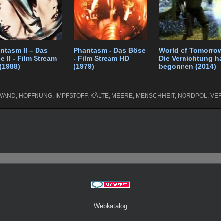
m
ntasm II – Das
Phantasm - Das Böse
World of Tomorrow
e II - Film Stream
- Film Stream HD
Die Vernichtung h
(1988)
(1979)
begonnen (2014)
WAND
,
HOFFNUNG
,
IMPFSTOFF
,
KÄLTE
,
MEERE
,
MENSCHHEIT
,
NORDPOL
,
VE
Webkatalog