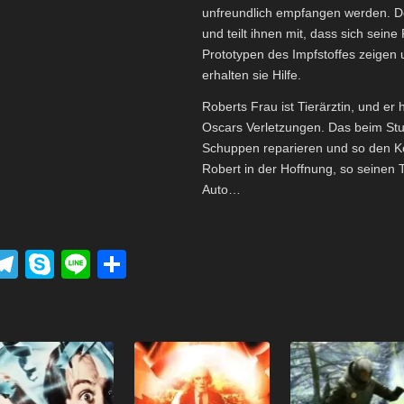
unfreundlich empfangen werden. De
und teilt ihnen mit, dass sich seine
Prototypen des Impfstoffes zeigen 
erhalten sie Hilfe.
Roberts Frau ist Tierärztin, und er
Oscars Verletzungen. Das beim Stu
Schuppen reparieren und so den Ko
Robert in der Hoffnung, so seinen 
Auto…
P
T
S
Li
T
el
ky
n
eil
k
e
p
e
e
t
gr
e
n
a