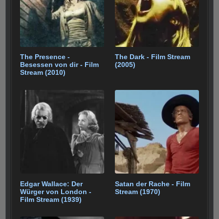
k
The Presence -
The Dark - Film Stream
Besessen von dir - Film
(2005)
Stream (2010)
Edgar Wallace: Der
Satan der Rache - Film
Würger von London -
Stream (1970)
Film Stream (1939)