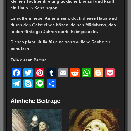
kleinen Tochter ihre unglückliche Ehe auf und kauft
ein Haus in Kensington.
Es soll ein neuer Anfang sein, doch dieses Haus wird
durch den Geist eines bösen kleinen Mädchens, das
in den fünfziger Jahren starb, heimgesucht.
Dieses plant, Julia für eine schreckliche Rache zu
benutzen.
Teile diesen Beitrag
F
T
Pi
T
E
R
W
Bl
P
a
wi
nt
u
m
e
h
o
o
T
S
Li
T
c
tt
er
m
ail
d
at
g
ck
el
ky
n
eil
e
er
e
bl
di
s
g
et
e
p
e
e
Ähnliche Beiträge
b
st
r
t
A
er
gr
e
n
o
p
a
o
p
m