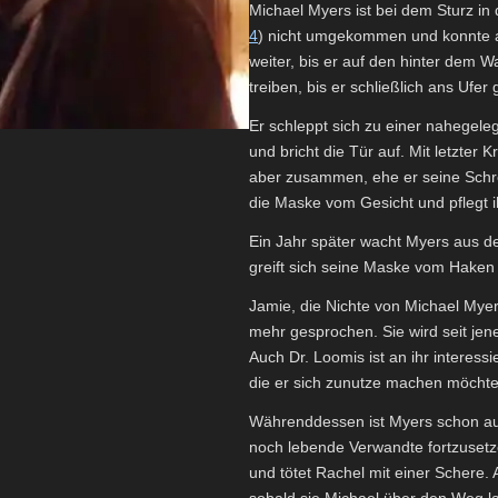
Michael Myers ist bei dem Sturz i
4
) nicht umgekommen und konnte au
weiter, bis er auf den hinter dem W
treiben, bis er schließlich ans Ufer 
Er schleppt sich zu einer nahegeleg
und bricht die Tür auf. Mit letzter
aber zusammen, ehe er seine Schr
die Maske vom Gesicht und pflegt 
Ein Jahr später wacht Myers aus d
greift sich seine Maske vom Haken
Jamie, die Nichte von Michael Myer
mehr gesprochen. Sie wird seit je
Auch Dr. Loomis ist an ihr interess
die er sich zunutze machen möchte
Währenddessen ist Myers schon auf
noch lebende Verwandte fortzusetze
und tötet Rachel mit einer Schere
sobald sie Michael über den Weg la