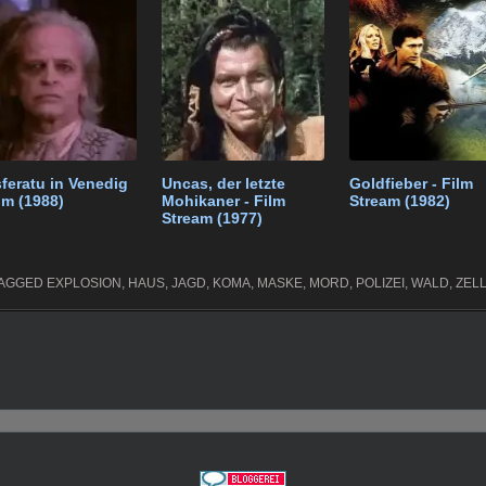
t
gr
e
n
a
m
feratu in Venedig
Uncas, der letzte
Goldfieber - Film
ilm (1988)
Mohikaner - Film
Stream (1982)
Stream (1977)
AGGED
EXPLOSION
,
HAUS
,
JAGD
,
KOMA
,
MASKE
,
MORD
,
POLIZEI
,
WALD
,
ZEL