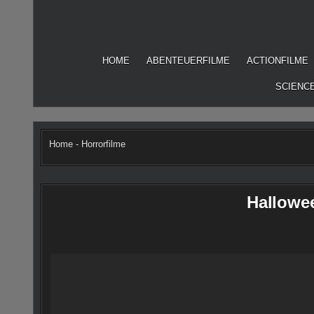
Skip
to
content
HOME
ABENTEUERFILME
ACTIONFILME
SCIENCE
Home
-
Horrorfilme
Hallowee