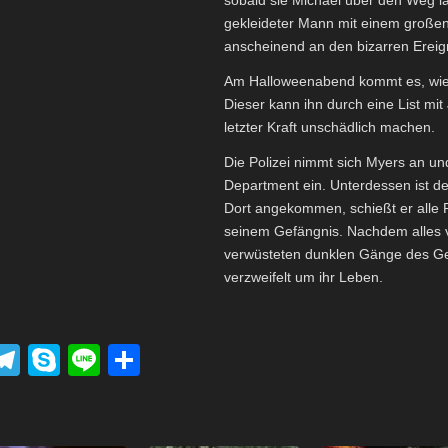
gekleideter Mann mit einem großen
anscheinend an den bizarren Ereigni
Am Halloweenabend kommt es, wie
Dieser kann ihn durch eine List mi
letzter Kraft unschädlich machen.
Die Polizei nimmt sich Myers an und
Department ein. Unterdessen ist de
Dort angekommen, schießt er alle P
seinem Gefängnis. Nachdem alles v
verwüsteten dunklen Gänge des Gefä
verzweifelt um ihr Leben.
P
T
S
Li
T
el
ky
n
eil
k
e
p
e
e