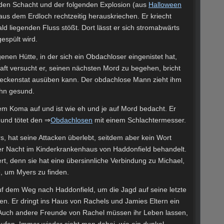
n den Schacht und der folgenden Explosion (aus
Halloween
s dem Erdloch rechtzeitig herauskriechen. Er kriecht
ald liegenden Fluss stößt. Dort lässt er sich stromabwärts
gespült wird.
enen Hütte, in der sich ein Obdachloser eingenistet hat,
 Kraft versucht er, seinen nächsten Mord zu begehen, bricht
eckenstat ausüben kann. Der obdachlose Mann zieht ihm
ihn gesund.
em Koma auf und ist wie eh und je auf Mord bedacht. Er
 und tötet den ⇒
Obdachlosen
mit einem Schlachtermesser.
s, hat seine Attacken überlebt, seitdem aber kein Wort
ner Nacht im Kinderkrankenhaus von Haddonfield behandelt.
iert, denn sie hat eine übersinnliche Verbindung zu Michael,
, um Myers zu finden.
 dem Weg nach Haddonfield, um die Jagd auf seine letzte
n. Er dringt ins Haus von Rachels und Jamies Eltern ein
. Auch andere Freunde von Rachel müssen ihr Leben lassen,
ufen. Immer wieder sieht man dabei, wie ein dunkel