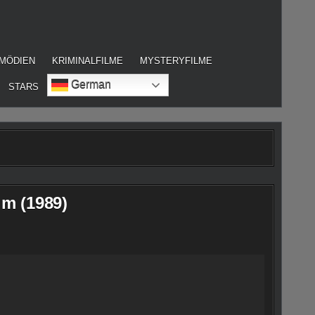
MÖDIEN
KRIMINALFILME
MYSTERYFILME
German
STARS
lm (1989)