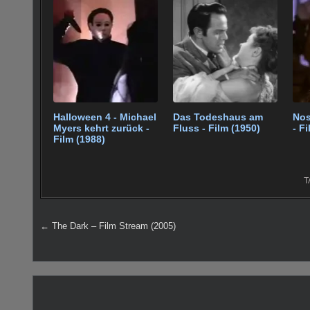
e
er
e
bl
di
s
g
e
b
st
r
t
A
er
o
p
o
p
k
Halloween 4 - Michael
Das Todeshaus am
Nos
Myers kehrt zurück -
Fluss - Film (1950)
- F
Film (1988)
T
Beitragsnavigation
← The Dark – Film Stream (2005)