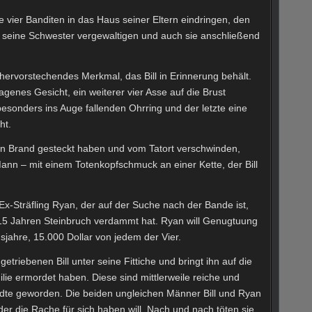
e vier Banditen in das Haus seiner Eltern eindringen, den
d seine Schwester vergewaltigen und auch sie anschließend
 hervorstechendes Merkmal, das Bill in Erinnerung behält.
genes Gesicht, ein weiterer vier Asse auf die Brust
besonders ins Auge fallenden Ohrring und der letzte eine
ht.
n Brand gesteckt haben und vom Tatort verschwinden,
Mann – mit einem Totenkopfschmuck an einer Kette, der Bill
Ex-Sträfling Ryan, der auf der Suche nach der Bande ist,
 15 Jahren Steinbruch verdammt hat. Ryan will Genugtuung
jahre, 15.000 Dollar von jedem der Vier.
riebenen Bill unter seine Fittiche und bringt ihn auf die
lie ermordet haben. Diese sind mittlerweile reiche und
dte geworden. Die beiden ungleichen Männer Bill und Ryan
der die Rache für sich haben will. Nach und nach töten sie