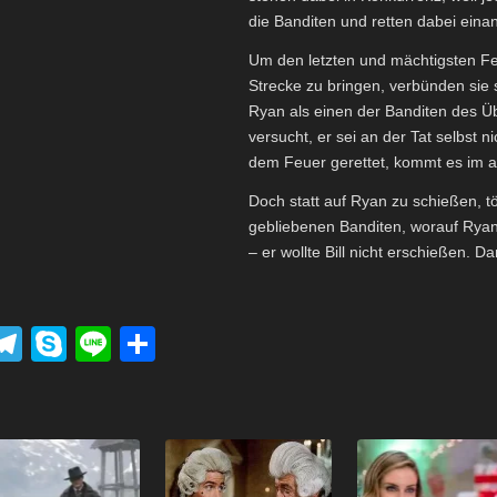
die Banditen und retten dabei ein
Um den letzten und mächtigsten Fe
Strecke zu bringen, verbünden sie 
Ryan als einen der Banditen des Üb
versucht, er sei an der Tat selbst 
dem Feuer gerettet, kommt es im
Doch statt auf Ryan zu schießen, tö
gebliebenen Banditen, worauf Ryan s
– er wollte Bill nicht erschießen. 
P
T
S
Li
T
el
ky
n
eil
k
e
p
e
e
t
gr
e
n
a