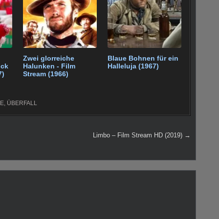
Zwei glorreiche
Blaue Bohnen für ein
ck
Halunken - Film
Halleluja (1967)
7)
Stream (1966)
E
,
ÜBERFALL
Limbo – Film Stream HD (2019) →