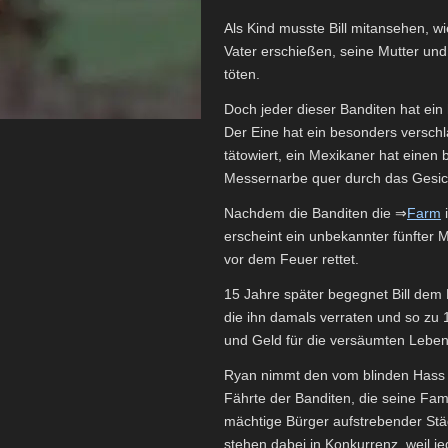
Als Kind musste Bill mitansehen, wi
Vater erschießen, seine Mutter un
töten.
Doch jeder dieser Banditen hat ein
Der Eine hat ein besonders verschla
tätowiert, ein Mexikaner hat einen 
Messernarbe quer durch das Gesic
Nachdem die Banditen die ⇒
Farm
i
erscheint ein unbekannter fünfter 
vor dem Feuer rettet.
15 Jahre später begegnet Bill dem 
die ihn damals verraten und so zu
und Geld für die versäumten Lebens
Ryan nimmt den vom blinden Hass get
Fährte der Banditen, die seine Fami
mächtige Bürger aufstrebender Stä
stehen dabei in Konkurrenz, weil je