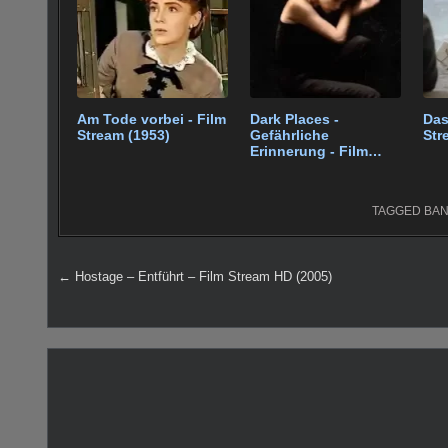
o
p
o
p
k
Am Tode vorbei - Film
Dark Places -
Das
Stream (1953)
Gefährliche
Str
Erinnerung - Film
Stream HD (2015)
TAGGED
BAN
Beitragsnavigation
← Hostage – Entführt – Film Stream HD (2005)