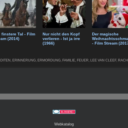
m
 finstere Tal - Film
Nur nicht den Kopf
Der magische
eam (2014)
verlieren - Ist ja irre
Weihnachtsschmu
(1966)
- Film Stream (201
DITEN
,
ERINNERUNG
,
ERMORDUNG
,
FAMILIE
,
FEUER
,
LEE VAN CLEEF
,
RACH
Webkatalog