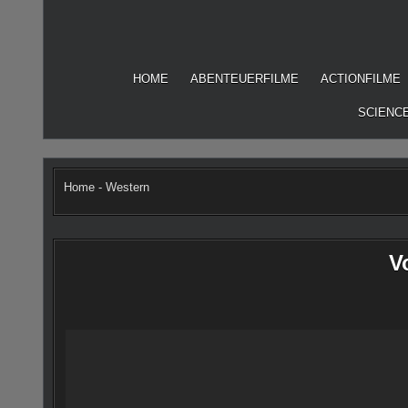
Skip
to
content
HOME
ABENTEUERFILME
ACTIONFILME
SCIENCE
Home
-
Western
V