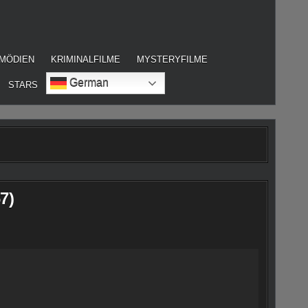
MÖDIEN
KRIMINALFILME
MYSTERYFILME
German
STARS
7)