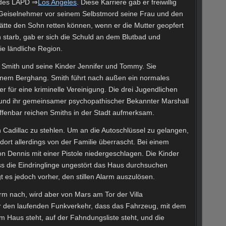
 des LAPD ⇒
Los Angeles
. Diese Karriere gab er freiwillig
r Geiselnehmer vor seinem Selbstmord seine Frau und den
ätte den Sohn retten können, wenn er die Mutter geopfert
n starb, gab er sich die Schuld an dem Blutbad und
ie ländliche Region.
r Smith und seine Kinder Jennifer und Tommy. Sie
einem Berghang. Smith führt nach außen ein normales
er für eine kriminelle Vereinigung. Die drei Jugendlichen
 und ihr gemeinsamer psychopathischer Bekannter Marshall
ffenbar reichen Smiths in der Stadt aufmerksam.
n Cadillac zu stehlen. Um an die Autoschlüssel zu gelangen,
 dort allerdings von der Familie überrascht. Bei einem
 Dennis mit einer Pistole niedergeschlagen. Die Kinder
ss die Eindringlinge ungestört das Haus durchsuchen
es jedoch vorher, den stillen Alarm auszulösen.
arm nach, wird aber von Mars am Tor der Villa
r den laufenden Funkverkehr, dass das Fahrzeug, mit dem
 Haus steht, auf der Fahndungsliste steht, und die