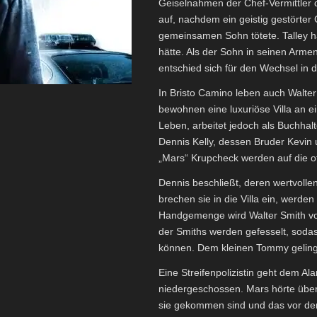
Geiselnahmen der Chef-Vermittler
auf, nachdem ein geistig gestörte
gemeinsamen Sohn tötete. Talley h
hätte. Als der Sohn in seinen Arme
entschied sich für den Wechsel in d
In Bristo Camino leben auch Walte
bewohnen eine luxuriöse Villa an 
Leben, arbeitet jedoch als Buchhalt
Dennis Kelly, dessen Bruder Kevin
„Mars“ Krupcheck werden auf die o
Dennis beschließt, deren wertvolle
brechen sie in die Villa ein, werden
Handgemenge wird Walter Smith von
der Smiths werden gefesselt, soda
können. Dem kleinen Tommy gelingt 
Eine Streifenpolizistin geht dem Al
niedergeschossen. Mars hörte übe
sie gekommen sind und das vor dem