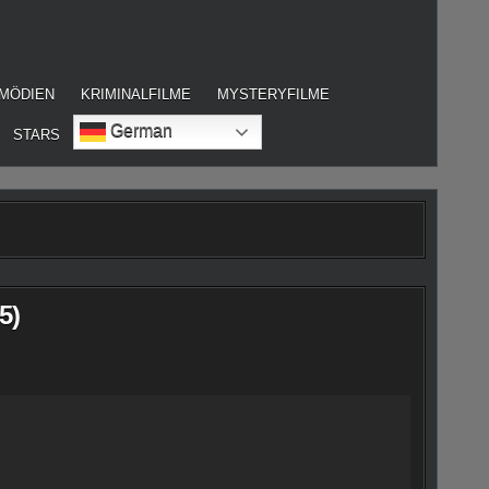
MÖDIEN
KRIMINALFILME
MYSTERYFILME
German
STARS
5)