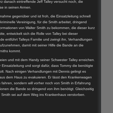
rz danach eintreffende Jeff Talley versucht noch, die
iese in seinen Armen.
elnahme gegenüber und ist froh, die Einsatzleitung schnell
iminelle Vereinigung, für die Smith arbeitet, dringend
formationen von Walter Smith zu bekommen, die dieser kurz
e, entwickelt sich die Rolle von Talley bei dieser
e entführt Talleys Familie und zwingt ihn, Verhandlungen
ufzunehmen, damit mit seiner Hilfe die Bande an die
miths kommt.
eien und mit dem Handy seiner Schwester Talley erreichen.
r Einsatzleitung und sorgt dafür, dass Tommy die benötigte
lt. Nach einigen Verhandlungen mit Dennis gelingt es
th aus dem Haus zu evakuieren. Er lässt den Krankenwagen
s fahren, sondern will vorher noch von Smith in Erfahrung
onen die Bande so dringend von ihm benötigt. Gleichzeitig
n, Smith sei auf dem Weg ins Krankenhaus verstorben.