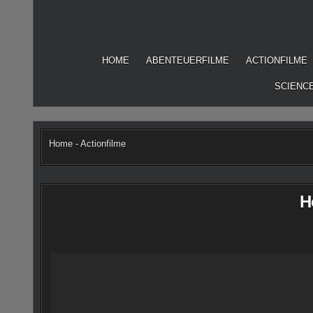
Skip
to
content
HOME
ABENTEUERFILME
ACTIONFILME
SCIENCE
Home
-
Actionfilme
H