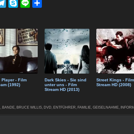
P
T
S
Li
T
el
ky
n
eil
k
e
p
e
e
t
gr
e
n
a
m
 Player - Film
Dark Skies - Sie sind
Street Kings - Film
eam (1992)
unter uns - Film
Stream HD (2008)
Stream HD (2013)
M
,
BANDE
,
BRUCE WILLIS
,
DVD
,
ENTFÜHRER
,
FAMILIE
,
GEISELNAHME
,
INFOR