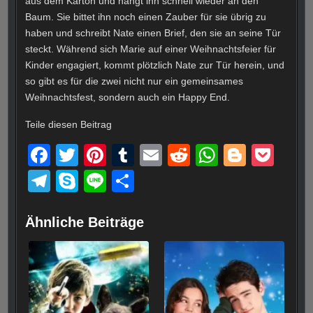
aus dem Karton und hängt ihn schnell wieder an den
Baum. Sie bittet ihn noch einen Zauber für sie übrig zu
haben und schreibt Nate einen Brief, den sie an seine Tür
steckt. Während sich Marie auf einer Weihnachtsfeier für
Kinder engagiert, kommt plötzlich Nate zur Tür herein, und
so gibt es für die zwei nicht nur ein gemeinsames
Weihnachtsfest, sondern auch ein Happy End.
Teile diesen Beitrag
F
T
Pi
T
E
R
W
Bl
P
a
wi
nt
u
m
e
h
o
o
T
S
Li
T
c
tt
er
m
ail
d
at
g
ck
el
ky
n
eil
e
er
e
bl
di
s
g
et
e
p
e
e
Ähnliche Beiträge
b
st
r
t
A
er
gr
e
n
o
p
a
o
p
m
k