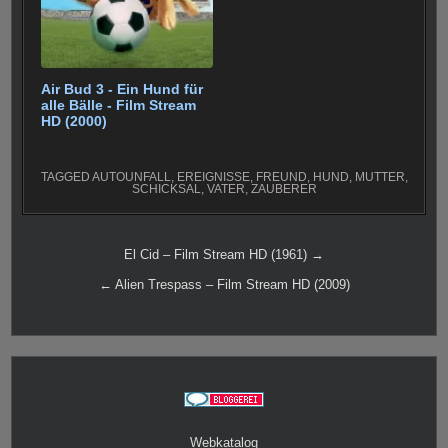
Air Bud 3 - Ein Hund für
alle Bälle - Film Stream
HD (2000)
TAGGED
AUTOUNFALL
,
EREIGNISSE
,
FREUND
,
HUND
,
MUTTER
,
SCHICKSAL
,
VATER
,
ZAUBERER
Beitragsnavigation
El Cid – Film Stream HD (1961) →
← Alien Trespass – Film Stream HD (2009)
Webkatalog