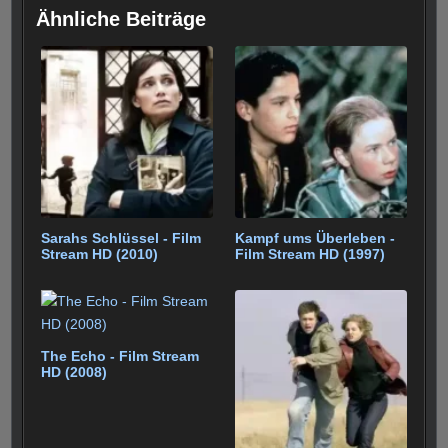
e
er
e
bl
di
s
g
et
e
p
e
e
Ähnliche Beiträge
b
st
r
t
A
er
gr
e
n
o
p
a
o
p
m
k
Sarahs Schlüssel - Film
Kampf ums Überleben -
Stream HD (2010)
Film Stream HD (1997)
The Echo - Film Stream
HD (2008)