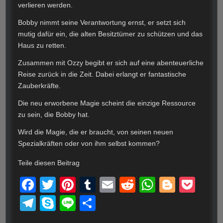
verlieren werden.
Bobby nimmt seine Verantwortung ernst, er setzt sich
mutig dafür ein, die alten Besitztümer zu schützen und das
Haus zu retten.
Zusammen mit Ozzy begibt er sich auf eine abenteuerliche
Reise zurück in die Zeit. Dabei erlangt er fantastische
Zauberkräfte.
Die neu erworbene Magie scheint die einzige Ressource
zu sein, die Bobby hat.
Wird die Magie, die er braucht, von seinen neuen
Spezialkräften oder von ihm selbst kommen?
Teile diesen Beitrag
F
T
Pi
T
E
R
W
Bl
P
a
wi
nt
u
m
e
h
o
o
T
S
Li
T
c
tt
er
m
ail
d
at
g
ck
el
ky
n
eil