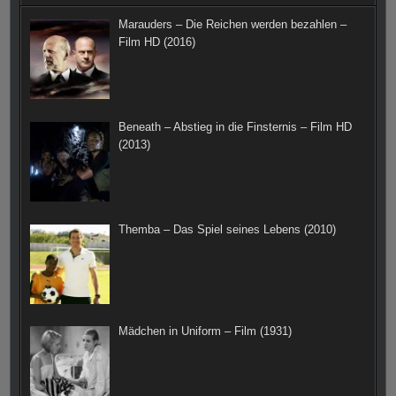
Marauders – Die Reichen werden bezahlen –
Film HD (2016)
Beneath – Abstieg in die Finsternis – Film HD
(2013)
Themba – Das Spiel seines Lebens (2010)
Mädchen in Uniform – Film (1931)