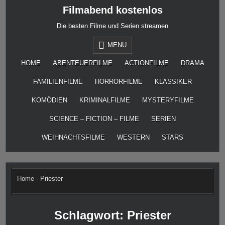
Skip
Filmabend kostenlos
to
content
Die besten Filme und Serien streamen
MENU
HOME
ABENTEUERFILME
ACTIONFILME
DRAMA
FAMILIENFILME
HORRORFILME
KLASSIKER
KOMÖDIEN
KRIMINALFILME
MYSTERYFILME
SCIENCE – FICTION – FILME
SERIEN
WEIHNACHTSFILME
WESTERN
STARS
Home
-
Priester
Schlagwort:
Priester