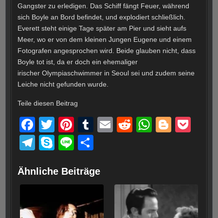
Gangster zu erledigen. Das Schiff fängt Feuer, während
sich Boyle an Bord befindet, und explodiert schließlich.
Everett steht einige Tage später am Pier und sieht aufs
Meer, wo er von dem kleinen Jungen Eugene und einem
Fotografen angesprochen wird. Beide glauben nicht, dass
Boyle tot ist, da er doch ein ehemaliger
irischer Olympiaschwimmer in Seoul sei und zudem seine
Leiche nicht gefunden wurde.
Teile diesen Beitrag
F
T
Pi
T
E
R
W
Bl
P
a
wi
nt
u
m
e
h
o
o
T
S
Li
T
c
tt
er
m
ail
d
at
g
ck
el
ky
n
eil
e
er
e
bl
di
s
g
et
e
p
e
e
Ähnliche Beiträge
b
st
r
t
A
er
gr
e
n
o
p
a