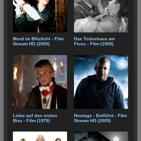
o
p
m
k
Mord im Blitzlicht - Film
Das Todeshaus am
Stream HD (2000)
Fluss - Film (1950)
Liebe auf den ersten
Hostage - Entführt - Film
Biss - Film (1979)
Stream HD (2005)