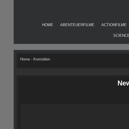
Skip
to
content
HOME
ABENTEUERFILME
ACTIONFILME
SCIENCE
Home
-
Komödien
New