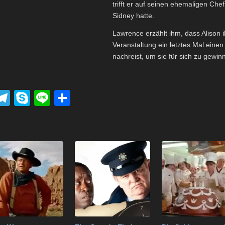
trifft er auf seinen ehemaligen Chef
Sidney hatte.
Lawrence erzählt ihm, dass Alison i
Veranstaltung ein letztes Mal einen 
nachreist, um sie für sich zu gewi
P
T
S
Li
T
el
ky
n
eil
k
e
p
e
e
t
gr
e
n
a
m