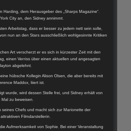
yton Harding, dem Herausgeber des „Sharps Magazine“.
 York City an, den Sidney annimmt.
en Arbeitstag, dass er besser zu jedem nett sein solle,
on nun an den Stars ausschließlich wohlgesinnte Kritiken
hen Art verscherzt er es sich in kürzester Zeit mit den
ag, einen Verriss über einen aktuellen und angesagten
layton abgelehnt.
 seine hübsche Kollegin Alison Olsen, die aber bereits mit
ence Maddox, liiert ist.
 wurde, wird dessen Stelle frei, und Sidney erhält von
es Mal zu beweisen.
n seines Chefs und macht sich zur Marionette der
ttraktiven Filmdarstellerin.
die Aufmerksamkeit von Sophie. Bei einer Veranstaltung