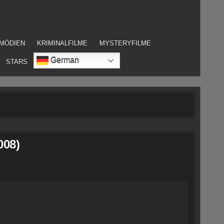
MÖDIEN
KRIMINALFILME
MYSTERYFILME
German
STARS
008)