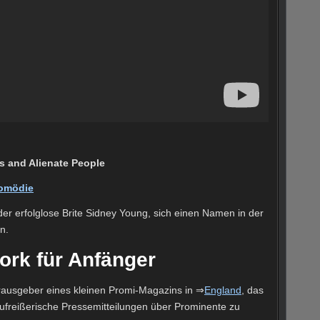
ds and Alienate People
omödie
er erfolglose Brite Sidney Young, sich einen Namen in der
n.
ork für Anfänger
erausgeber eines kleinen Promi-Magazins in ⇒
England
, das
ufreißerische Pressemitteilungen über Prominente zu