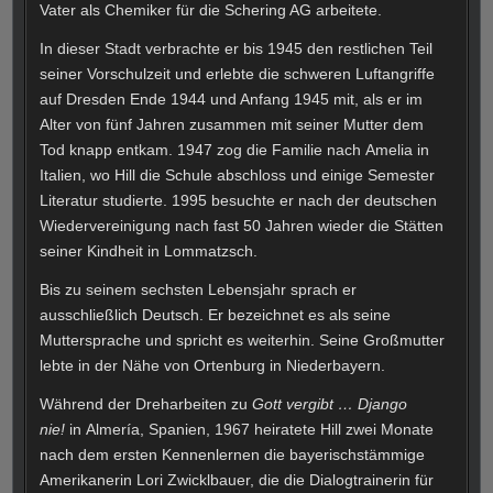
Vater als Chemiker für die Schering AG arbeitete.
In dieser Stadt verbrachte er bis 1945 den restlichen Teil
seiner Vorschulzeit und erlebte die schweren Luftangriffe
auf Dresden Ende 1944 und Anfang 1945 mit, als er im
Alter von fünf Jahren zusammen mit seiner Mutter dem
Tod knapp entkam. 1947 zog die Familie nach Amelia in
Italien, wo Hill die Schule abschloss und einige Semester
Literatur
studierte. 1995 besuchte er nach der deutschen
Wiedervereinigung nach fast 50 Jahren wieder die Stätten
seiner Kindheit in Lommatzsch.
Bis zu seinem sechsten Lebensjahr sprach er
ausschließlich Deutsch. Er bezeichnet es als seine
Muttersprache und spricht es weiterhin.
Seine Großmutter
lebte in der Nähe von Ortenburg in Niederbayern.
Während der Dreharbeiten zu
Gott vergibt … Django
nie!
in Almería, Spanien, 1967 heiratete Hill zwei Monate
nach dem ersten Kennenlernen die bayerischstämmige
Amerikanerin Lori Zwicklbauer, die die Dialogtrainerin für