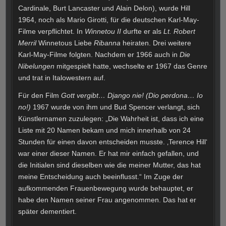
Cardinale, Burt Lancaster und Alain Delon), wurde Hill
1964, noch als Mario Girotti, für die deutschen Karl-May-
Filme verpflichtet. In
Winnetou II
durfte er als
Lt. Robert
Merril
Winnetous Liebe
Ribanna
heiraten. Drei weitere
Karl-May-Filme folgten. Nachdem er 1966 auch in
Die
Nibelungen
mitgespielt hatte, wechselte er 1967 das Genre
und trat in Italowestern auf.
Für den Film
Gott vergibt… Django nie!
(Dio perdona… Io
no!)
1967 wurde von ihm und Bud Spencer verlangt, sich
Künstlernamen zuzulegen: „Die Wahrheit ist, dass ich eine
Liste mit 20 Namen bekam und mich innerhalb von 24
Stunden für einen davon entscheiden musste. ‚Terence Hill‘
war einer dieser Namen. Er hat mir einfach gefallen, und
die Initialen sind dieselben wie die meiner Mutter, das hat
meine Entscheidung auch beeinflusst.“ Im Zuge der
aufkommenden Frauenbewegung wurde behauptet, er
habe den Namen seiner Frau angenommen. Das hat er
später dementiert.