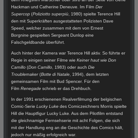
Hackman und Catherine Deneuve. Im Film
Der
Supercop
(
Poliziotto superpiù
, 1980) spielte Terence Hill
den mit Superkräften ausgestatteten Polizisten Dave
Speed, welcher zusammen mit dem von Ernest
Borgnine gespielten Sergeant Dunlop eine
Falschgeldbande überführt.
Auch hinter der Kamera war Terence Hill aktiv. So führte er
Regie in einigen seiner Filme wie
Keiner haut wie Don
Camillo
(
Don Camillo
, 1983) oder auch
Die
Troublemaker
(
Botte di Natale
, 1994), dem letzten
gemeinsamen Film mit Bud Spencer. Für den
Film
Renegade
schrieb er das Drehbuch.
In der 1991 erschienenen Realverfilmung der belgischen
Comic-Serie
Lucky Luke
des Comiczeichners Morris spielte
Hill die Hauptfigur Lucky Luke. Aus dem Pilotfilm entstand
die gleichnamige Fernsehserie mit acht Folgen, die sich
mit der Handlung eng an die Geschichte des Comics hält,
jedoch nur mäßig erfolgreich war.