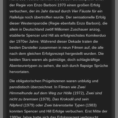
der Regie von Enzo Barboni 1970 einen großen Erfolg
verbuchen, der im Jahr darauf durch
Vier Fäuste für ein
Halleluja
noch übertroffen wurde. Der sensationelle Erfolg
dieser Westernparodie (Regie ebenfalls Enzo Barboni), die
allein in Deutschland zwölf Millionen Zuschauer anzog,
etablierte Spencer und Hill als erfolgreichstes Komikerduo
der 1970er Jahre. Während dieser Dekade traten die
beiden Darsteller zusammen in neun Filmen auf, die alle
nach dem gleichen Erfolgsrezept hergestellt wurden. Die
beiden Stars waren als gutmütige, doch schlagkräftige
Abenteurertypen zu sehen, die sich durch flapsige Sprüche
hervortaten.
Die obligatorischen Prügelszenen waren unblutig und
parodistisch überzeichnet. In Filmen wie
Zwei
Himmelhunde auf dem Weg zur Hölle
(1972),
Zwei sind
nicht zu bremsen
(1978),
Das Krokodil und sein
Nilpferd
(1979) oder
Zwei bärenstarke Typen
(1983)
konnten Spencer und Hill Erfolge verbuchen. Erst Mitte der
1980er Jahre hatte sich das Erfolgsrezept verbraucht.