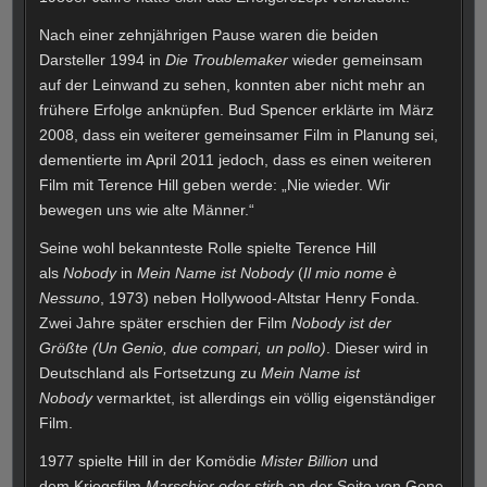
Nach einer zehnjährigen Pause waren die beiden
Darsteller 1994 in
Die Troublemaker
wieder gemeinsam
auf der Leinwand zu sehen, konnten aber nicht mehr an
frühere Erfolge anknüpfen. Bud Spencer erklärte im März
2008, dass ein weiterer gemeinsamer Film in Planung sei,
dementierte im April 2011 jedoch, dass es einen weiteren
Film mit Terence Hill geben werde: „Nie wieder. Wir
bewegen uns wie alte Männer.“
Seine wohl bekannteste Rolle spielte Terence Hill
als
Nobody
in
Mein Name ist Nobody
(
Il mio nome è
Nessuno
, 1973) neben Hollywood-Altstar Henry Fonda.
Zwei Jahre später erschien der Film
Nobody ist der
Größte
(Un Genio, due compari, un pollo)
. Dieser wird in
Deutschland als Fortsetzung zu
Mein Name ist
Nobody
vermarktet, ist allerdings ein völlig eigenständiger
Film.
1977 spielte Hill in der Komödie
Mister Billion
und
dem Kriegsfilm
Marschier oder stirb
an der Seite von Gene