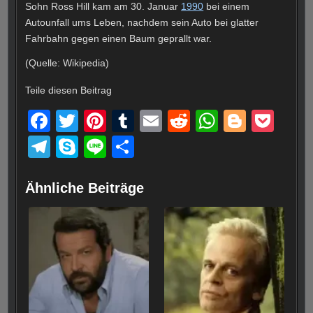
Sohn Ross Hill kam am 30. Januar
1990
bei einem
Autounfall ums Leben, nachdem sein Auto bei glatter
Fahrbahn gegen einen Baum geprallt war.
(Quelle: Wikipedia)
Teile diesen Beitrag
F
T
Pi
T
E
R
W
Bl
P
a
wi
nt
u
m
e
h
o
o
T
S
Li
T
c
tt
er
m
ail
d
at
g
ck
el
ky
n
eil
e
er
e
bl
di
s
g
et
e
p
e
e
Ähnliche Beiträge
b
st
r
t
A
er
gr
e
n
o
p
a
o
p
m
k