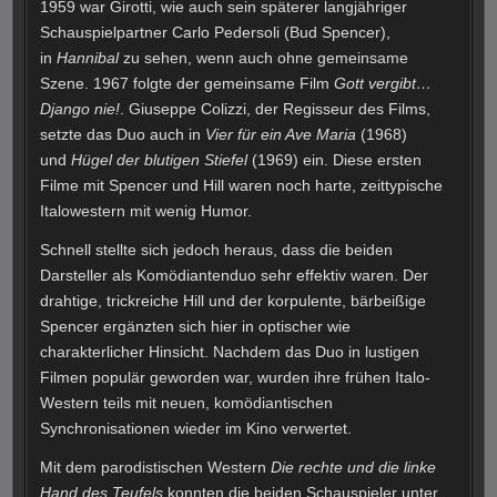
1959 war Girotti, wie auch sein späterer langjähriger
Schauspielpartner Carlo Pedersoli (Bud Spencer),
in
Hannibal
zu sehen, wenn auch ohne gemeinsame
Szene. 1967 folgte der gemeinsame Film
Gott vergibt…
Django nie!
. Giuseppe Colizzi, der Regisseur des Films,
setzte das Duo auch in
Vier für ein Ave Maria
(1968)
und
Hügel der blutigen Stiefel
(1969) ein. Diese ersten
Filme mit Spencer und Hill waren noch harte, zeittypische
Italowestern mit wenig Humor.
Schnell stellte sich jedoch heraus, dass die beiden
Darsteller als Komödiantenduo sehr effektiv waren. Der
drahtige, trickreiche Hill und der korpulente, bärbeißige
Spencer ergänzten sich hier in optischer wie
charakterlicher Hinsicht. Nachdem das Duo in lustigen
Filmen populär geworden war, wurden ihre frühen Italo-
Western teils mit neuen, komödiantischen
Synchronisationen wieder im Kino verwertet.
Mit dem parodistischen Western
Die rechte und die linke
Hand des Teufels
konnten die beiden Schauspieler unter