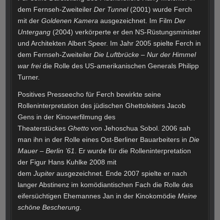
dem Fernseh-Zweiteiler
Der Tunnel
(2001) wurde Ferch
mit der
Goldenen Kamera
ausgezeichnet. Im Film
Der
Untergang
(2004) verkörperte er den NS-Rüstungsminister
und Architekten Albert Speer. Im Jahr 2005 spielte Ferch in
dem Fernseh-Zweiteiler
Die Luftbrücke – Nur der Himmel
war frei
die Rolle des US-amerikanischen Generals Philipp
Turner.
Positives Presseecho für Ferch bewirkte seine
Rolleninterpretation des jüdischen Ghettoleiters Jacob
Gens in der Kinoverfilmung des
Theaterstückes
Ghetto
von Jehoschua Sobol. 2006 sah
man ihn in der Rolle eines Ost-Berliner Bauarbeiters in
Die
Mauer – Berlin ’61
. Er wurde für die Rolleninterpretation
der Figur Hans Kuhlke 2008 mit
dem
Jupiter
ausgezeichnet. Ende 2007 spielte er nach
langer Abstinenz im komödiantischen Fach die Rolle des
eifersüchtigen Ehemannes Jan in der Kinokomödie
Meine
schöne Bescherung
.