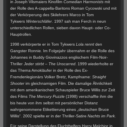
in Joseph Vilsmaiers Kinofilm
Comedian Harmonists
mit
der Rolle des A-cappella-Baritons Roman Cycowski und mit
der Verkörperung des Skilehrers Marco in Tom
Tykwers
Winterschläfer
. 1997 sah man Ferch in neun
unterschiedlichen Rollen, sieben davon Haupt- oder Co-
Hauptrollen.
1998 verkörperte er in Tom Tykwers
Lola rennt
den
Gangster Ronnie. Im Folgejahr übernahm er die Rolle des
Johannes in Buddy Giovinazzos englischem Film-Noir-
Thriller
Jeder stirbt – The Unscarred
. 1999 wiederholte er
das Thema Amokläufer in der Rolle des Ex-
Fremdenlegionärs Volker Bretz, Kampfname:
Straight
Shooter
im gleichnamigen Film. Die damalige Ähnlichkeit
mit dem amerikanischen Schauspieler Bruce Willis zur Zeit
des Films
The Mercury Puzzle
(1998) verschaffte ihm die
bis heute von ihm selbst mit persönlicher Distanz
wahrgenommene Etikettierung eines „deutschen Bruce
Willis“. 2002 spielte er in der Thriller-Satire
Nachts im Park
.
Für seine Darstellung des Fluchthelfers Harry Melchior in