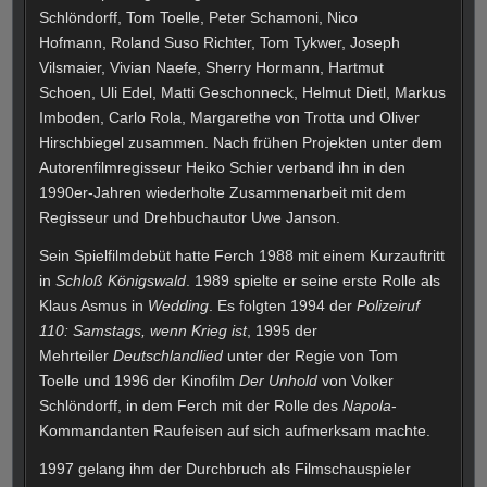
Schlöndorff, Tom Toelle, Peter Schamoni, Nico
Hofmann, Roland Suso Richter, Tom Tykwer, Joseph
Vilsmaier, Vivian Naefe, Sherry Hormann, Hartmut
Schoen, Uli Edel, Matti Geschonneck, Helmut Dietl, Markus
Imboden, Carlo Rola, Margarethe von Trotta und Oliver
Hirschbiegel zusammen. Nach frühen Projekten unter dem
Autorenfilmregisseur Heiko Schier verband ihn in den
1990er-Jahren wiederholte Zusammenarbeit mit dem
Regisseur und Drehbuchautor Uwe Janson.
Sein Spielfilmdebüt hatte Ferch 1988 mit einem Kurzauftritt
in
Schloß Königswald
. 1989 spielte er seine erste Rolle als
Klaus Asmus in
Wedding
. Es folgten 1994 der
Polizeiruf
110: Samstags, wenn Krieg ist
, 1995 der
Mehrteiler
Deutschlandlied
unter der Regie von Tom
Toelle und 1996 der Kinofilm
Der Unhold
von Volker
Schlöndorff, in dem Ferch mit der Rolle des
Napola
-
Kommandanten Raufeisen auf sich aufmerksam machte.
1997 gelang ihm der Durchbruch als Filmschauspieler