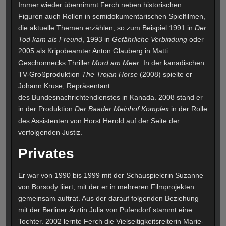
Immer wieder übernimmt Ferch neben historischen
Figuren auch Rollen in semidokumentarischen Spielfilmen,
die aktuelle Themen erzählen, so zum Beispiel 1991 in
Der
Tod kam als Freund
, 1993 in
Gefährliche Verbindung
oder
2005 als Kripobeamter Anton Glauberg in Matti
Geschonnecks Thriller
Mord am Meer
. In der kanadischen
TV-Großproduktion
The Trojan Horse
(2008) spielte er
Johann Kruse, Repräsentant
des Bundesnachrichtendienstes in Kanada. 2008 stand er
in der Produktion
Der Baader Meinhof Komplex
in der Rolle
des Assistenten von Horst Herold auf der Seite der
verfolgenden Justiz.
Privates
Er war von 1990 bis 1999 mit der Schauspielerin Suzanne
von Borsody liiert, mit der er in mehreren Filmprojekten
gemeinsam auftrat. Aus der darauf folgenden Beziehung
mit der Berliner Ärztin Julia von Pufendorf stammt eine
Tochter.
2002 lernte Ferch die Vielseitigkeitsreiterin Marie-