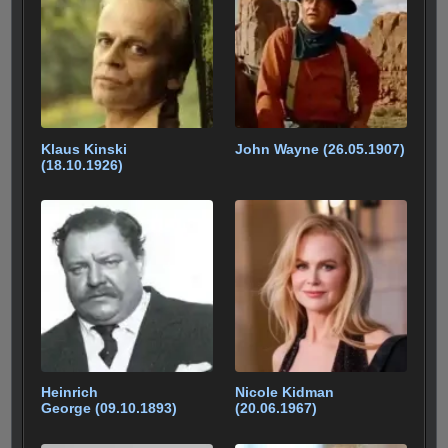
o
p
m
k
Klaus Kinski
John Wayne (26.05.1907)
(18.10.1926)
Heinrich
Nicole Kidman
George (09.10.1893)
(20.06.1967)