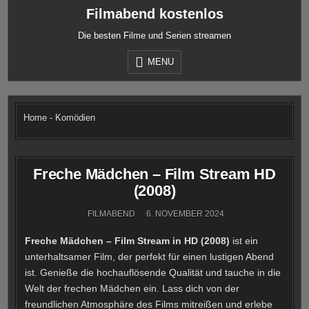
Skip
Filmabend kostenlos
to
content
Die besten Filme und Serien streamen
MENU
Home
-
Komödien
Freche Mädchen – Film Stream HD
(2008)
FILMABEND
6. NOVEMBER 2024
Freche Mädchen – Film Stream in HD (2008)
ist ein
unterhaltsamer Film, der perfekt für einen lustigen Abend
ist. Genieße die hochauflösende Qualität und tauche in die
Welt der frechen Mädchen ein. Lass dich von der
freundlichen Atmosphäre des Films mitreißen und erlebe