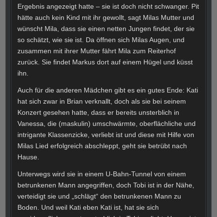
Ergebnis angezeigt hatte – sie ist doch nicht schwanger. Pit
hätte auch kein Kind mit ihr gewollt, sagt Milas Mutter und
wünscht Mila, dass sie einen netten Jungen findet, der sie
so schätzt, wie sie ist. Da öffnen sich Milas Augen, und
zusammen mit ihrer Mutter fährt Mila zum Reiterhof
zurück. Sie findet Markus dort auf einem Hügel und küsst
ihn.
Auch für die anderen Mädchen gibt es ein gutes Ende: Kati
hat sich zwar in Brian verknallt, doch als sie bei seinem
Konzert gesehen hatte, dass er bereits unsterblich in
Vanessa, die (maskulin) umschwärmte, oberflächliche und
intrigante Klassenzicke, verliebt ist und diese mit Hilfe von
Milas Lied erfolgreich abschleppt, geht sie betrübt nach
Hause.
Unterwegs wird sie in einem U-Bahn-Tunnel von einem
betrunkenen Mann angegriffen, doch Tobi ist in der Nähe,
verteidigt sie und „schlägt“ den betrunkenen Mann zu
Boden. Und weil Kati eben Kati ist, hat sie sich