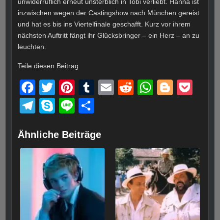
unwiderruflich erneut unsterblich in Tobi verliebt. Hanna ist
inzwischen wegen der Castingshow nach München gereist
und hat es bis ins Viertelfinale geschafft. Kurz vor ihrem
nächsten Auftritt fängt ihr Glücksbringer – ein Herz – an zu
leuchten.
Teile diesen Beitrag
F
T
Pi
T
E
R
W
Bl
P
a
wi
nt
u
m
e
h
o
o
T
S
Li
T
c
tt
er
m
ail
d
at
g
ck
el
ky
n
eil
e
er
e
bl
di
s
g
et
e
p
e
e
Ähnliche Beiträge
b
st
r
t
A
er
gr
e
n
o
p
a
o
p
m
k