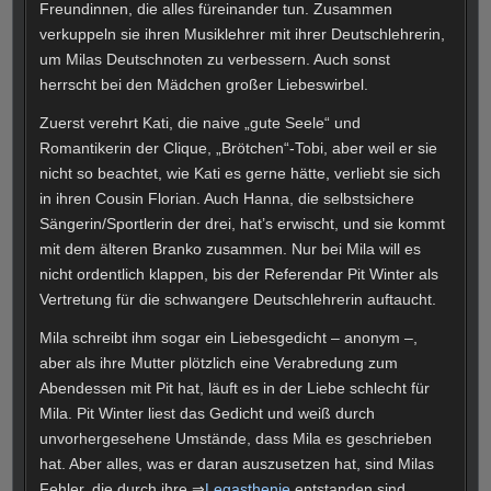
Freundinnen, die alles füreinander tun. Zusammen
verkuppeln sie ihren Musiklehrer mit ihrer Deutschlehrerin,
um Milas Deutschnoten zu verbessern. Auch sonst
herrscht bei den Mädchen großer Liebeswirbel.
Zuerst verehrt Kati, die naive „gute Seele“ und
Romantikerin der Clique, „Brötchen“-Tobi, aber weil er sie
nicht so beachtet, wie Kati es gerne hätte, verliebt sie sich
in ihren Cousin Florian. Auch Hanna, die selbstsichere
Sängerin/Sportlerin der drei, hat’s erwischt, und sie kommt
mit dem älteren Branko zusammen. Nur bei Mila will es
nicht ordentlich klappen, bis der Referendar Pit Winter als
Vertretung für die schwangere Deutschlehrerin auftaucht.
Mila schreibt ihm sogar ein Liebesgedicht – anonym –,
aber als ihre Mutter plötzlich eine Verabredung zum
Abendessen mit Pit hat, läuft es in der Liebe schlecht für
Mila. Pit Winter liest das Gedicht und weiß durch
unvorhergesehene Umstände, dass Mila es geschrieben
hat. Aber alles, was er daran auszusetzen hat, sind Milas
Fehler, die durch ihre ⇒
Legasthenie
entstanden sind.