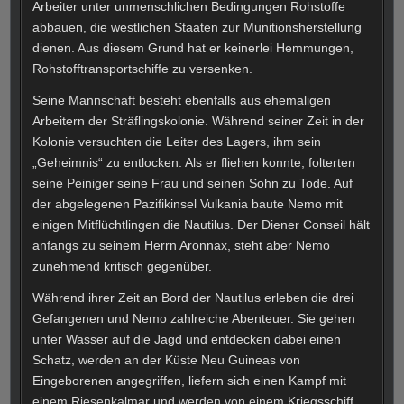
Arbeiter unter unmenschlichen Bedingungen Rohstoffe
abbauen, die westlichen Staaten zur Munitionsherstellung
dienen. Aus diesem Grund hat er keinerlei Hemmungen,
Rohstofftransportschiffe zu versenken.
Seine Mannschaft besteht ebenfalls aus ehemaligen
Arbeitern der Sträflingskolonie. Während seiner Zeit in der
Kolonie versuchten die Leiter des Lagers, ihm sein
„Geheimnis“ zu entlocken. Als er fliehen konnte, folterten
seine Peiniger seine Frau und seinen Sohn zu Tode. Auf
der abgelegenen Pazifikinsel Vulkania baute Nemo mit
einigen Mitflüchtlingen die Nautilus. Der Diener Conseil hält
anfangs zu seinem Herrn Aronnax, steht aber Nemo
zunehmend kritisch gegenüber.
Während ihrer Zeit an Bord der Nautilus erleben die drei
Gefangenen und Nemo zahlreiche Abenteuer. Sie gehen
unter Wasser auf die Jagd und entdecken dabei einen
Schatz, werden an der Küste Neu Guineas von
Eingeborenen angegriffen, liefern sich einen Kampf mit
einem Riesenkalmar und werden von einem Kriegsschiff