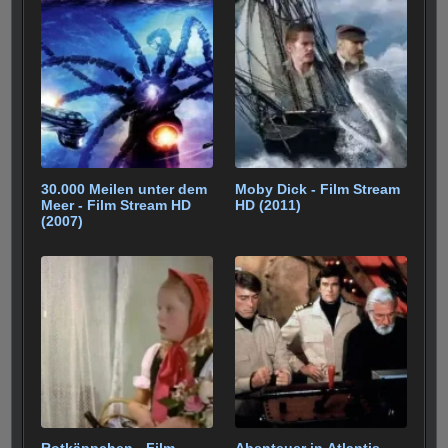
b
st
r
t
A
er
gr
e
n
o
p
a
o
p
m
k
30.000 Meilen unter dem
Moby Dick - Film Stream
Meer - Film Stream HD
HD (2011)
(2007)