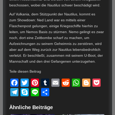
beschossen, wobei die
Nautilus
schwer beschädigt wird.
Auf Vulkania, dem Stützpunkt der Nautilus, kommt es
zum Showdown: Ned Land war es mittels einer
Flaschenpost gelungen, einige Kriegsschiffe hierhin zu
leiten, um Nemos Basis zu stürmen. Nemo gelingt es zwar
noch, dort eine Zeitbombe scharf zu machen, um
Aufzeichnungen zu seinem Geheimnis zu zerstören, wird
aber auf dem Weg zurück zur Nautilus lebensbedrohlich
verletzt. Er beschließt, zusammen mit seinem U-Boot, der
Mannschaft und den drei Gefangenen unterzugehen.
Teile diesen Beitrag
F
T
Pi
T
E
R
W
Bl
P
a
wi
nt
u
m
e
h
o
o
T
S
Li
T
c
tt
er
m
ail
d
at
g
ck
el
ky
n
eil
e
er
e
bl
di
s
g
et
e
p
e
e
Ähnliche Beiträge