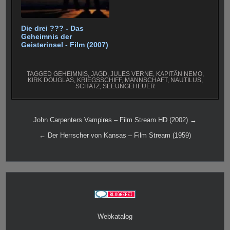
Die drei ??? - Das
Geheimnis der
Geisterinsel - Film (2007)
TAGGED
GEHEIMNIS
,
JAGD
,
JULES VERNE
,
KAPITÄN NEMO
,
KIRK DOUGLAS
,
KRIEGSSCHIFF
,
MANNSCHAFT
,
NAUTILUS
,
SCHATZ
,
SEEUNGEHEUER
Beitragsnavigation
John Carpenters Vampires – Film Stream HD (2002) →
← Der Herrscher von Kansas – Film Stream (1959)
Webkatalog