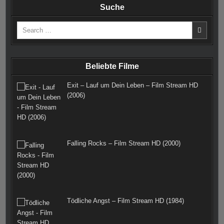
Suche
e
t
t
b
t
d
Search
b
a
e
l
t
for:
o
g
r
r
e
o
r
e
r
Beliebte Filme
k
a
s
Exit – Lauf um Dein Leben – Film Stream HD
m
t
(2006)
Falling Rocks – Film Stream HD (2000)
Tödliche Angst – Film Stream HD (1984)