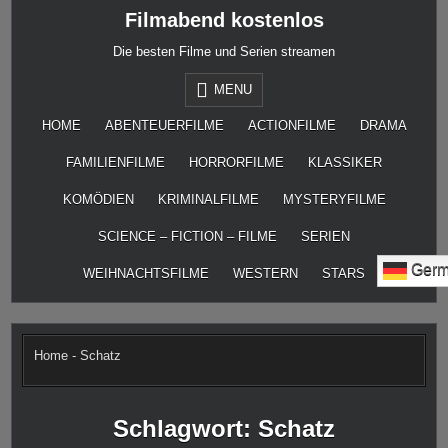
Skip
Filmabend kostenlos
to
content
Die besten Filme und Serien streamen
MENU
HOME
ABENTEUERFILME
ACTIONFILME
DRAMA
FAMILIENFILME
HORRORFILME
KLASSIKER
KOMÖDIEN
KRIMINALFILME
MYSTERYFILME
SCIENCE – FICTION – FILME
SERIEN
Germ
WEIHNACHTSFILME
WESTERN
STARS
Home
-
Schatz
Schlagwort:
Schatz