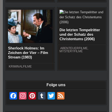
Die letzten Tempelritter
und der Schatz des
Christentums (2006)
Sherlock Holmes: Im
ABENTEUERFILME
,
MYSTERYFILME
Zeichen der Vier – Film
Stream (1983)
KRIMINALFILME
Folge uns
F
I
P
T
T
F
a
n
i
u
w
e
c
s
n
m
i
e