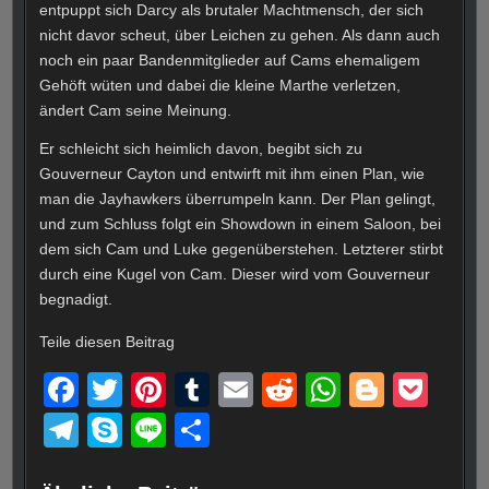
entpuppt sich Darcy als brutaler Machtmensch, der sich
nicht davor scheut, über Leichen zu gehen. Als dann auch
noch ein paar Bandenmitglieder auf Cams ehemaligem
Gehöft wüten und dabei die kleine Marthe verletzen,
ändert Cam seine Meinung.
Er schleicht sich heimlich davon, begibt sich zu
Gouverneur Cayton und entwirft mit ihm einen Plan, wie
man die Jayhawkers überrumpeln kann. Der Plan gelingt,
und zum Schluss folgt ein Showdown in einem Saloon, bei
dem sich Cam und Luke gegenüberstehen. Letzterer stirbt
durch eine Kugel von Cam. Dieser wird vom Gouverneur
begnadigt.
Teile diesen Beitrag
F
T
Pi
T
E
R
W
Bl
P
a
wi
nt
u
m
e
h
o
o
T
S
Li
T
c
tt
er
m
ail
d
at
g
ck
el
ky
n
eil