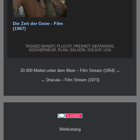
Die Zeit der Geier - Film
(1967)
TAGGED
BANDIT
,
FLUCHT
,
FREIHEIT
,
GEFÄNGNIS
,
GOUVERNEUR
,
PLAN
,
SALOON
,
SOLDAT
,
USA
Beitragsnavigation
20.000 Meilen unter dem Meer – Film Stream (1954) →
← Dracula – Film Stream (1973)
Webkatalog