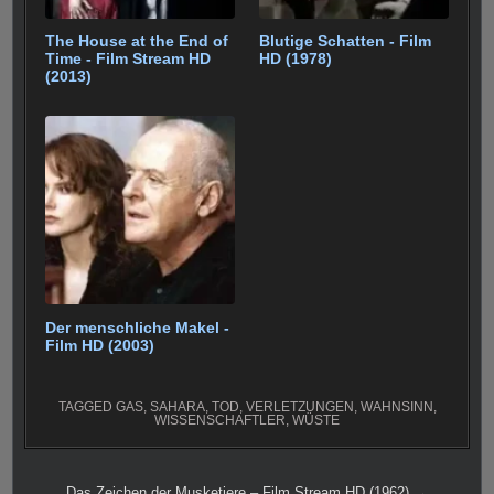
The House at the End of
Blutige Schatten - Film
Time - Film Stream HD
HD (1978)
(2013)
Der menschliche Makel -
Film HD (2003)
TAGGED
GAS
,
SAHARA
,
TOD
,
VERLETZUNGEN
,
WAHNSINN
,
WISSENSCHAFTLER
,
WÜSTE
Das Zeichen der Musketiere – Film Stream HD (1962) →