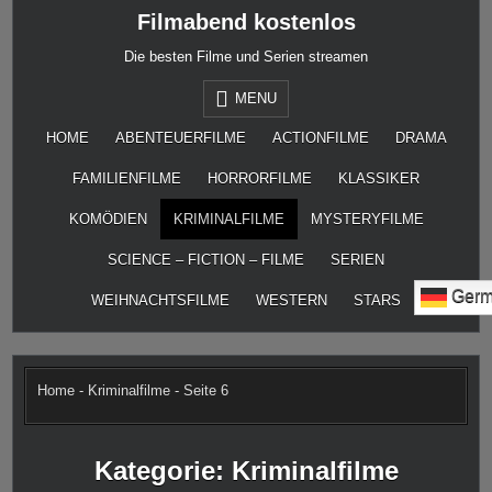
Skip
Filmabend kostenlos
to
content
Die besten Filme und Serien streamen
MENU
HOME
ABENTEUERFILME
ACTIONFILME
DRAMA
FAMILIENFILME
HORRORFILME
KLASSIKER
KOMÖDIEN
KRIMINALFILME
MYSTERYFILME
SCIENCE – FICTION – FILME
SERIEN
Germ
WEIHNACHTSFILME
WESTERN
STARS
Home
-
Kriminalfilme
-
Seite 6
Kategorie:
Kriminalfilme