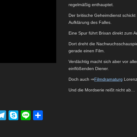
regelmäßig enthauptet.
Der britische Geheimdienst schickt
Aufklärung des Falles.
Eine Spur führt Brixan direkt zum
Dort dreht die Nachwuchsschauspie
gerade einen Film.
Verdächtig macht sich aber vor al
einflößenden Diener.
Doch auch ⇒
Filmdramaturg
Lorenz 
Und die Mordserie reißt nicht ab…
P
T
S
Li
T
el
ky
n
eil
k
e
p
e
e