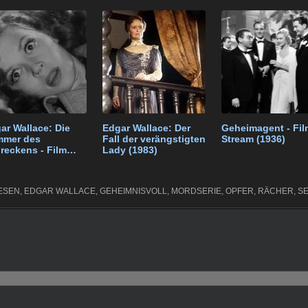
t
gr
e
n
a
m
ar Wallace: Die
Edgar Wallace: Der
Geheimagent - Fil
mmer des
Fall der verängstigten
Stream (1936)
reckens - Film
Lady (1983)
40)
ESEN
,
EDGAR WALLACE
,
GEHEIMNISVOLL
,
MORDSERIE
,
OPFER
,
RÄCHER
,
S