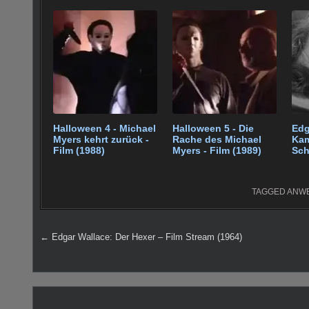
e
er
e
bl
di
s
g
e
b
st
r
t
A
er
o
p
o
p
k
Halloween 4 - Michael
Halloween 5 - Die
Edg
Myers kehrt zurück -
Rache des Michael
Ka
Film (1988)
Myers - Film (1989)
Sch
(19
TAGGED
ANW
Beitragsnavigation
← Edgar Wallace: Der Hexer – Film Stream (1964)