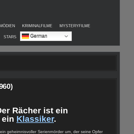
MÖDIEN
KRIMINALFILME
MYSTERYFILME
German
STARS
960)
er Rächer ist ein
 ein
Klassiker
.
 ein geheimnisvoller Serienmörder um, der seine Opfer