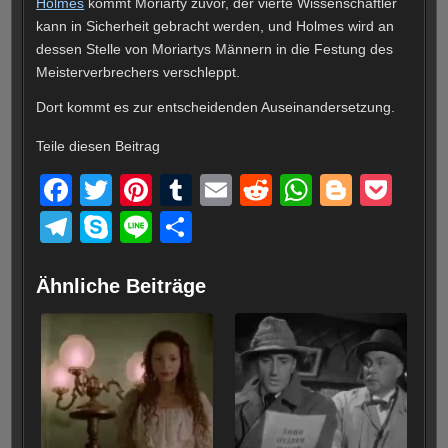
Holmes
kommt Moriarty zuvor, der vierte Wissenschaftler
kann in Sicherheit gebracht werden, und Holmes wird an
dessen Stelle von Moriartys Männern in die Festung des
Meisterverbrechers verschleppt.
Dort kommt es zur entscheidenden Auseinandersetzung.
Teile diesen Beitrag
F
T
Pi
T
E
R
W
Bl
P
a
wi
nt
u
m
e
h
o
o
T
S
Li
T
c
tt
er
m
ail
d
at
g
ck
el
ky
n
eil
e
er
e
bl
di
s
g
et
e
p
e
e
Ähnliche Beiträge
b
st
r
t
A
er
gr
e
n
o
p
a
o
p
m
k