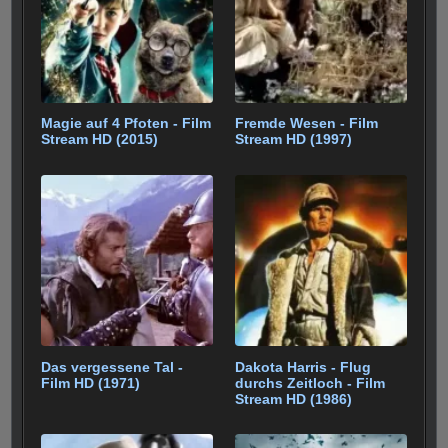
o
p
m
k
Magie auf 4 Pfoten - Film
Fremde Wesen - Film
Stream HD (2015)
Stream HD (1997)
Das vergessene Tal -
Dakota Harris - Flug
Film HD (1971)
durchs Zeitloch - Film
Stream HD (1986)