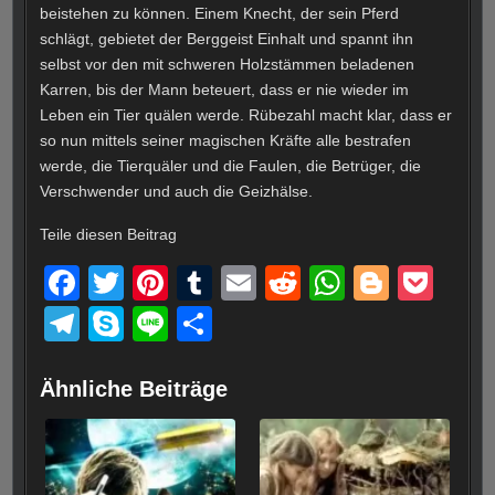
beistehen zu können. Einem Knecht, der sein Pferd
schlägt, gebietet der Berggeist Einhalt und spannt ihn
selbst vor den mit schweren Holzstämmen beladenen
Karren, bis der Mann beteuert, dass er nie wieder im
Leben ein Tier quälen werde. Rübezahl macht klar, dass er
so nun mittels seiner magischen Kräfte alle bestrafen
werde, die Tierquäler und die Faulen, die Betrüger, die
Verschwender und auch die Geizhälse.
Teile diesen Beitrag
F
T
Pi
T
E
R
W
Bl
P
a
wi
nt
u
m
e
h
o
o
T
S
Li
T
c
tt
er
m
ail
d
at
g
ck
el
ky
n
eil
e
er
e
bl
di
s
g
et
e
p
e
e
Ähnliche Beiträge
b
st
r
t
A
er
gr
e
n
o
p
a