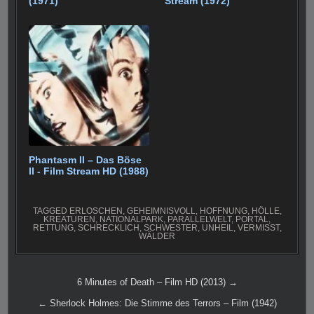
(1971)
Stream (1972)
Phantasm II – Das Böse
II - Film Stream HD (1988)
TAGGED
ERLOSCHEN
,
GEHEIMNISVOLL
,
HOFFNUNG
,
HÖLLE
,
KREATUREN
,
NATIONALPARK
,
PARALLELWELT
,
PORTAL
,
RETTUNG
,
SCHRECKLICH
,
SCHWESTER
,
UNHEIL
,
VERMISST
,
WÄLDER
Beitragsnavigation
6 Minutes of Death – Film HD (2013) →
← Sherlock Holmes: Die Stimme des Terrors – Film (1942)