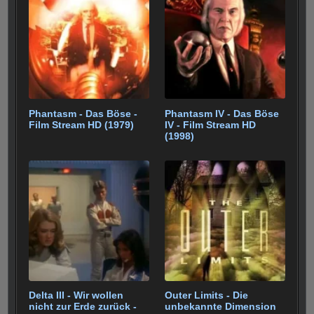
o
p
a
o
p
m
k
Phantasm - Das Böse -
Phantasm IV - Das Böse
Film Stream HD (1979)
IV - Film Stream HD
(1998)
Delta III - Wir wollen
Outer Limits - Die
nicht zur Erde zurück -
unbekannte Dimension