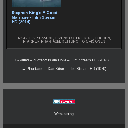
Stephen King's A Good
Marriage - Film Stream
HD (2014)
TAGGED
BESESSENE
,
DIMENSION
,
FRIEDHOF
,
LEICHEN
,
PFARRER
,
PHANTASM
,
RETTUNG
,
TOR
,
VISIONEN
Beitragsnavigation
D-Railed – Zugfahrt in die Hölle – Film Stream HD (2018) →
← Phantasm – Das Böse – Film Stream HD (1979)
Webkatalog