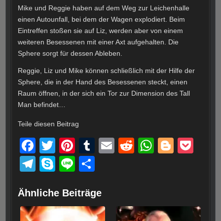
Mike und Reggie haben auf dem Weg zur Leichenhalle
einen Autounfall, bei dem der Wagen explodiert. Beim
Eintreffen stoßen sie auf Liz, werden aber von einem
weiteren Besessenen mit einer Axt aufgehalten. Die
Sphere sorgt für dessen Ableben.
Reggie, Liz und Mike können schließlich mit der Hilfe der
Sphere, die in der Hand des Besessenen steckt, einen
Raum öffnen, in der sich ein Tor zur Dimension des Tall
Man befindet…
Teile diesen Beitrag
F
T
Pi
T
E
R
W
Bl
P
a
wi
nt
u
m
e
h
o
o
T
S
Li
T
c
tt
er
m
ail
d
at
g
ck
el
ky
n
eil
e
er
e
bl
di
s
g
et
e
p
e
e
Ähnliche Beiträge
b
st
r
t
A
er
gr
e
n