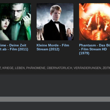
t
gr
e
n
a
m
Time - Deine Zeit
Kleine Morde - Film
Phantasm - Das B
ft ab - Film (2011)
Stream (2012)
- Film Stream HD
(1979)
Z
,
KRIEGE
,
LEBEN
,
PHÄNOMENE
,
ÜBERNATÜRLICH
,
VERÄNDERUNGEN
,
ZEIT