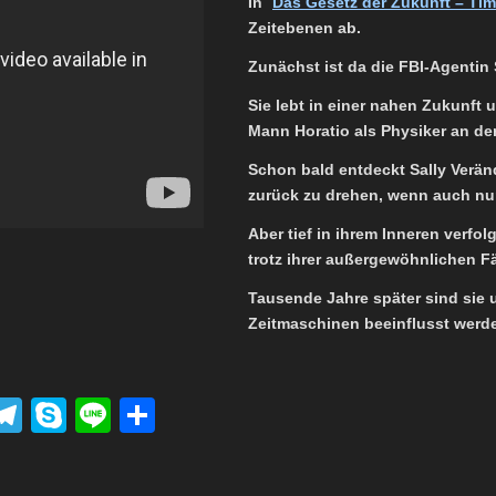
In `
Das Gesetz der Zukunft – Ti
Zeitebenen ab.
Zunächst ist da die FBI-Agentin 
Sie lebt in einer nahen Zukunft
Mann Horatio als Physiker an der
Schon bald entdeckt Sally Veränd
zurück zu drehen, wenn auch nu
Aber tief in ihrem Inneren verfol
trotz ihrer außergewöhnlichen F
Tausende Jahre später sind sie u
Zeitmaschinen beeinflusst werd
P
T
S
Li
T
el
ky
n
eil
k
e
p
e
e