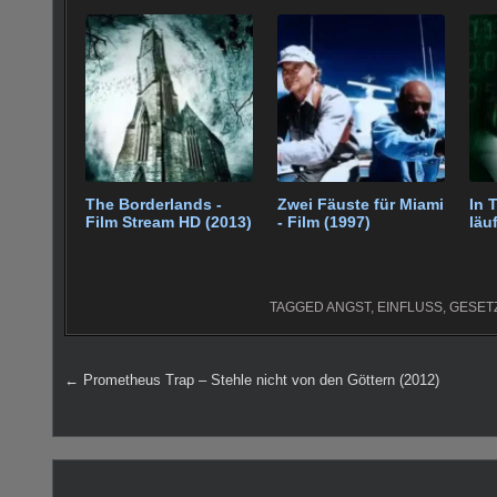
e
er
e
bl
di
s
g
e
b
st
r
t
A
er
o
p
o
p
k
The Borderlands -
Zwei Fäuste für Miami
In 
Film Stream HD (2013)
- Film (1997)
läu
TAGGED
ANGST
,
EINFLUSS
,
GESET
Beitragsnavigation
← Prometheus Trap – Stehle nicht von den Göttern (2012)