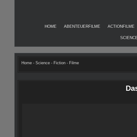
Skip
to
content
HOME
ABENTEUERFILME
ACTIONFILME
SCIENCE
Home
-
Science - Fiction - Filme
Das