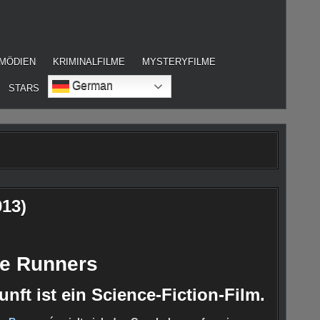
MÖDIEN
KRIMINALFILME
MYSTERYFILME
German
STARS
013)
ime Runners
nft ist ein Science-Fiction-Film.