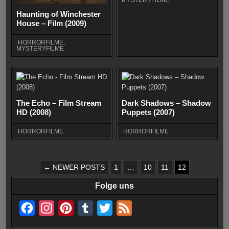
Haunting of Winchester
House – Film (2009)
HORRORFILME
,
MYSTERYFILME
The Echo – Film Stream
Dark Shadows – Shadow
HD (2008)
Puppets (2007)
HORRORFILME
HORRORFILME
SEITENNUMMERIERUNG
← NEWER POSTS
1
…
10
11
12
DER
Folge uns
BEITRÄGE
F
I
P
T
T
F
a
n
i
u
w
e