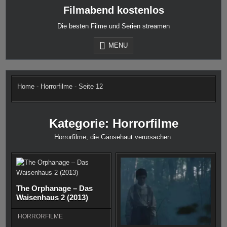
Skip
Filmabend kostenlos
to
content
Die besten Filme und Serien streamen
MENU
Home
-
Horrorfilme
-
Seite 12
Kategorie:
Horrorfilme
Horrorfilme, die Gänsehaut verursachen.
The Orphanage – Das
Waisenhaus 2 (2013)
HORRORFILME