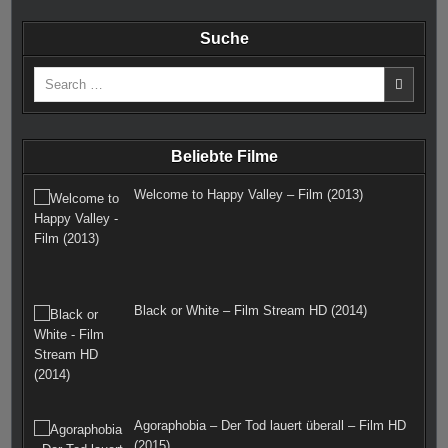
c
s
n
m
i
e
Suche
e
t
t
b
t
d
Search
b
a
e
l
t
for:
o
g
r
r
e
o
r
e
r
Beliebte Filme
k
a
s
Welcome to Happy Valley – Film (2013)
m
t
Black or White – Film Stream HD (2014)
Agoraphobia – Der Tod lauert überall – Film HD
(2015)