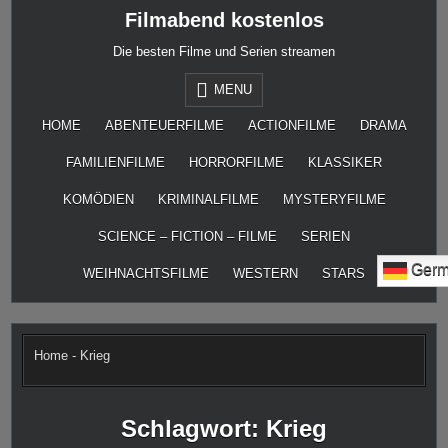
Skip
Filmabend kostenlos
to
content
Die besten Filme und Serien streamen
MENU
HOME
ABENTEUERFILME
ACTIONFILME
DRAMA
FAMILIENFILME
HORRORFILME
KLASSIKER
KOMÖDIEN
KRIMINALFILME
MYSTERYFILME
SCIENCE – FICTION – FILME
SERIEN
Germ
WEIHNACHTSFILME
WESTERN
STARS
Home
-
Krieg
Schlagwort:
Krieg