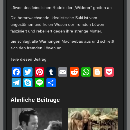
Löwen des feindlichen Rudels der „Wilderer“ greifen an.
Die heranwachsende, idealistische Suki ist vom
ungestümen und freien Wesen der fremden Löwen
fasziniert und rebelliert gegen ihre strenge Mutter.
Sie schlägt alle Warnungen Macheebas aus und schließt
sich den fremden Löwen an…
Teile diesen Beitrag
F
T
Pi
T
E
R
W
Bl
P
a
wi
nt
u
m
e
h
o
o
T
S
Li
T
c
tt
er
m
ail
d
at
g
ck
el
ky
n
eil
e
er
e
bl
di
s
g
et
e
p
e
e
Ähnliche Beiträge
b
st
r
t
A
er
gr
e
n
o
p
a
o
p
m