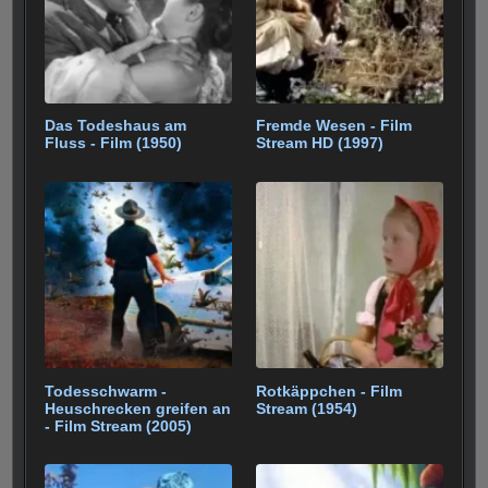
k
Das Todeshaus am
Fremde Wesen - Film
Fluss - Film (1950)
Stream HD (1997)
Todesschwarm -
Rotkäppchen - Film
Heuschrecken greifen an
Stream (1954)
- Film Stream (2005)