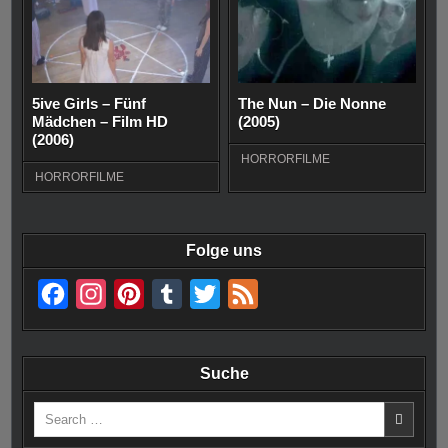
5ive Girls – Fünf
The Nun – Die Nonne
Mädchen – Film HD
(2005)
(2006)
HORRORFILME
HORRORFILME
Folge uns
F
I
P
T
T
F
a
n
i
u
w
e
c
s
n
m
i
e
Suche
e
t
t
b
t
d
Search
b
a
e
l
t
for:
o
g
r
r
e