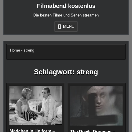
Skip
Filmabend kostenlos
to
content
Die besten Filme und Serien streamen
MENU
Home
-
streng
Schlagwort:
streng
Mädchen in Uniform –
The Devils Doorway –