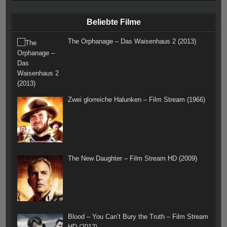
o
r
e
r
Beliebte Filme
k
a
s
The Orphanage – Das Waisenhaus 2 (2013)
m
t
Zwei glorreiche Halunken – Film Stream (1966)
The New Daughter – Film Stream HD (2009)
Blood – You Can’t Bury the Truth – Film Stream
HD (2012)