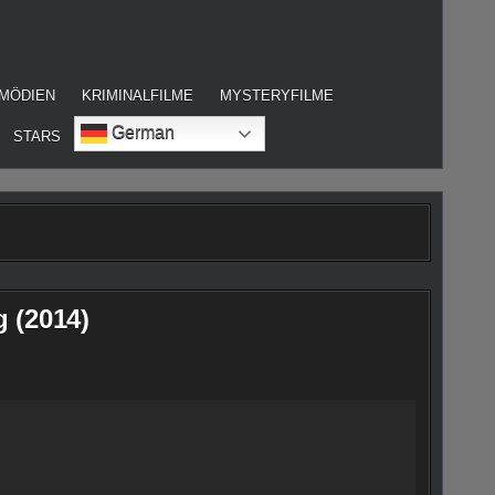
MÖDIEN
KRIMINALFILME
MYSTERYFILME
German
STARS
g (2014)