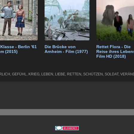
a
m
 Klasse - Berlin '61
Die Brücke von
Rettet Flora - Die
ilm (2015)
Arnheim - Film (1977)
Reise ihres Lebens
Film HD (2018)
RLICH
,
GEFÜHL
,
KRIEG
,
LEBEN
,
LIEBE
,
RETTEN
,
SCHÜTZEN
,
SOLDAT
,
VERÄN