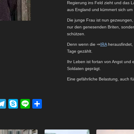
Regierung ins Feld zieht und das L
aus England und kümmert sich um 
Die junge Frau ist nun gezwungen, 
nur den genesenden Briten, sondern
schützen.
Denn wenn die ⇒
IRA
herausfindet, 
Tage gezählt.
Ihr Leben ist fortan von Angst und
Soldaten geprägt.
Eine gefährliche Belastung, auch
P
T
S
Li
T
el
ky
n
eil
k
e
p
e
e
t
gr
e
n