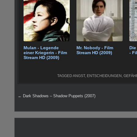
b
st
r
t
A
er
o
p
o
p
k
Mulan - Legende
Mr. Nobody - Film
Die
einer Kriegerin - Film
Stream HD (2009)
- F
Stream HD (2009)
TAGGED
ANGST
,
ENTSCHEIDUNGEN
,
GEFÄH
Beitragsnavigation
← Dark Shadows – Shadow Puppets (2007)