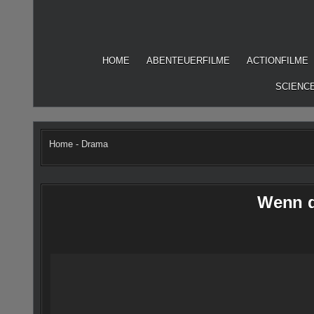
Skip
to
content
HOME
ABENTEUERFILME
ACTIONFILME
SCIENCE
Home
-
Drama
Wenn di