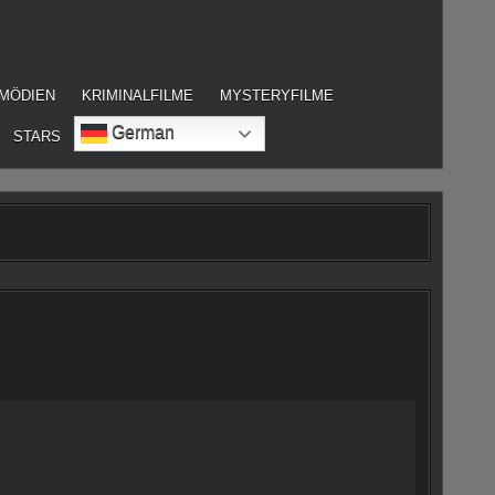
MÖDIEN
KRIMINALFILME
MYSTERYFILME
German
STARS