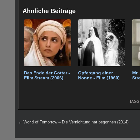
a
wi
nt
u
m
e
h
o
o
c
tt
er
m
ail
d
at
g
c
Ähnliche Beiträge
e
er
e
bl
di
s
g
e
b
st
r
t
A
er
o
p
o
p
k
Das Ende der Götter -
Opfergang einer
Mr.
Film Stream (2006)
Nonne - Film (1960)
Str
TAG
Beitragsnavigation
← World of Tomorrow – Die Vernichtung hat begonnen (2014)