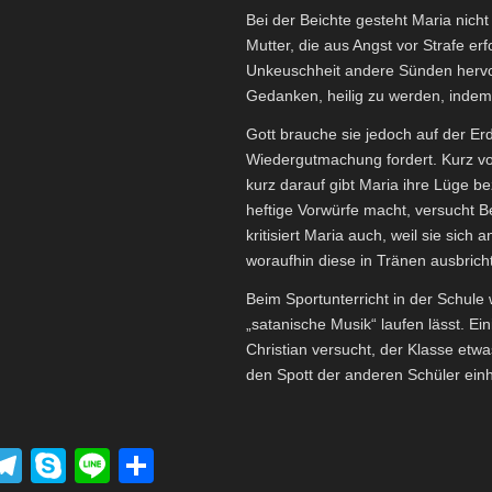
Bei der Beichte gesteht Maria nic
Mutter, die aus Angst vor Strafe erf
Unkeuschheit andere Sünden hervo
Gedanken, heilig zu werden, indem 
Gott brauche sie jedoch auf der Er
Wiedergutmachung fordert. Kurz vo
kurz darauf gibt Maria ihre Lüge b
heftige Vorwürfe macht, versucht B
kritisiert Maria auch, weil sie si
woraufhin diese in Tränen ausbricht
Beim Sportunterricht in der Schule 
„satanische Musik“ laufen lässt. E
Christian versucht, der Klasse etwa
den Spott der anderen Schüler einh
P
T
S
Li
T