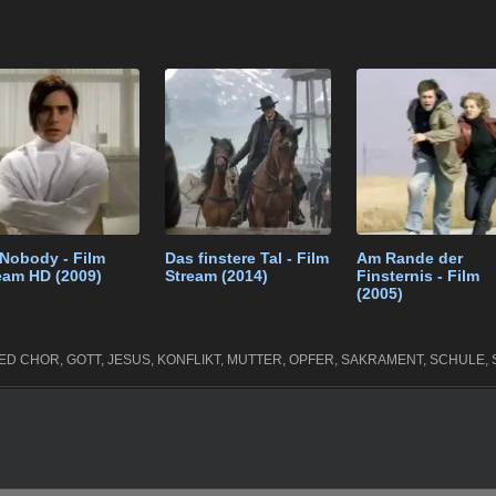
el
ky
n
eil
k
e
p
e
e
t
gr
e
n
a
m
 Nobody - Film
Das finstere Tal - Film
Am Rande der
eam HD (2009)
Stream (2014)
Finsternis - Film
(2005)
GED
CHOR
,
GOTT
,
JESUS
,
KONFLIKT
,
MUTTER
,
OPFER
,
SAKRAMENT
,
SCHULE
,