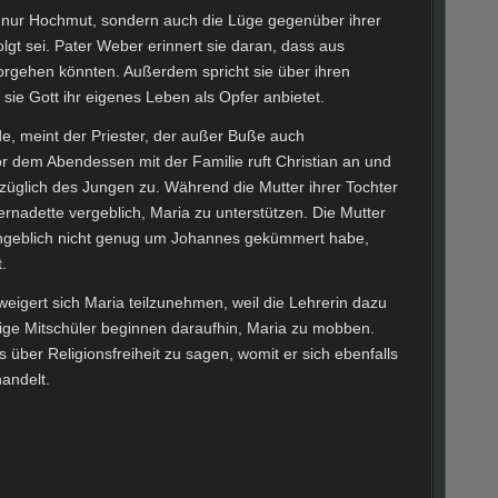
ht nur Hochmut, sondern auch die Lüge gegenüber ihrer
olgt sei. Pater Weber erinnert sie daran, dass aus
rgehen könnten. Außerdem spricht sie über ihren
sie Gott ihr eigenes Leben als Opfer anbietet.
de, meint der Priester, der außer Buße auch
r dem Abendessen mit der Familie ruft Christian an und
ezüglich des Jungen zu. Während die Mutter ihrer Tochter
ernadette vergeblich, Maria zu unterstützen. Die Mutter
ch angeblich nicht genug um Johannes gekümmert habe,
.
weigert sich Maria teilzunehmen, weil die Lehrerin dazu
inige Mitschüler beginnen daraufhin, Maria zu mobben.
s über Religionsfreiheit zu sagen, womit er sich ebenfalls
andelt.