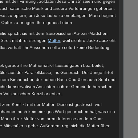
sie mit der Firmung „Soldaten Jesu Christi“ seien und gegen
uch satanische Musik und andere Verführungen gehörten.
etwas zu opfern, um Jesu Liebe zu empfangen. Maria beginnt
Opfer zu bringen: Ihr eigenes Leben.
lie spricht sie mit dem französischen Au-pair-Mädchen
Streit mit ihrer strengen
Mutter
, weil sie ihre Jacke auszieht
tlos verhält. Ihr Aussehen soll ab sofort keine Bedeutung
hek gerade ihre Mathematik-Hausaufgaben bearbeitet,
ler aus der Parallelklasse, ins Gespräch. Der Junge flirtet
 einem Kirchenchor, der neben Bach-Chorälen auch Soul und
elche konservativen Ansichten in ihrer Gemeinde herrschen,
 Vatikanischen Konzil orientiert.
m Konflikt mit der Mutter. Diese ist gestresst, weil
 Johannes noch kein einziges Wort gesprochen hat, was sich
ls Maria ihrer Mutter von ihrem Interesse an dem Chor
ine Mitschülerin gehe. Außerdem regt sich die Mutter über