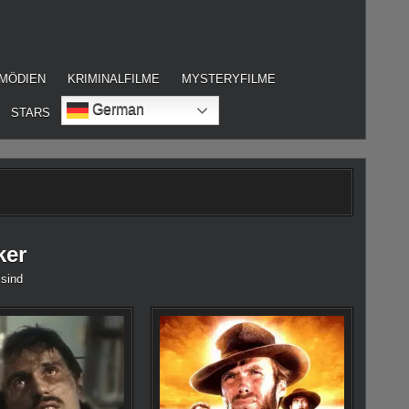
MÖDIEN
KRIMINALFILME
MYSTERYFILME
German
STARS
ker
 sind