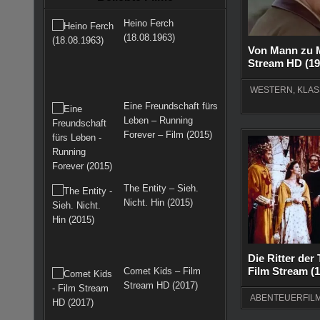
k
a
s
Heino Ferch
m
t
(18.08.1963)
Von Mann zu 
Stream HD (19
WESTERN
,
KLAS
Eine Freundschaft fürs
Leben – Running
Forever – Film (2015)
The Entity – Sieh.
Nicht. Hin (2015)
Die Ritter der
Film Stream (
Comet Kids – Film
Stream HD (2017)
ABENTEUERFIL