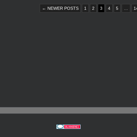
NNUMMERIERUNG
← NEWER POSTS
1
2
3
4
5
…
1
GE