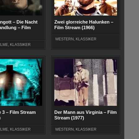
ngott – Die Nacht
Zwei glorreiche Halunken –
andlung – Film
Film Stream (1966)
WESTERN
,
KLASSIKER
ILME
,
KLASSIKER
e 3 – Film Stream
Der Mann aus Virginia – Film
)
Stream (1977)
ILME
,
KLASSIKER
WESTERN
,
KLASSIKER