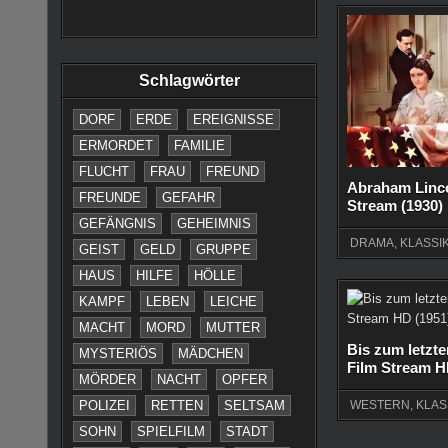
Schlagwörter
DORF
ERDE
EREIGNISSE
ERMORDET
FAMILIE
FLUCHT
FRAU
FREUND
Abraham Linco
FREUNDE
GEFAHR
Stream (1930)
GEFÄNGNIS
GEHEIMNIS
DRAMA
,
KLASSI
GEIST
GELD
GRUPPE
HAUS
HILFE
HÖLLE
KAMPF
LEBEN
LEICHE
MACHT
MORD
MUTTER
Bis zum letzt
MYSTERIÖS
MÄDCHEN
Film Stream H
MÖRDER
NACHT
OPFER
POLIZEI
RETTEN
SELTSAM
WESTERN
,
KLAS
SOHN
SPIELFILM
STADT