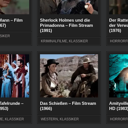
Mann – Film
Sherlock Holmes und die
Der Ratte
67)
Primadonna – Film Stream
der Verw
(1991)
(1976)
SIKER
KRIMINALFILME
,
KLASSIKER
HORRORF
 Tafelrunde –
Das Schießen – Film Stream
Amityvill
1953)
(1966)
HD (1983
ME
,
KLASSIKER
WESTERN
,
KLASSIKER
HORRORF