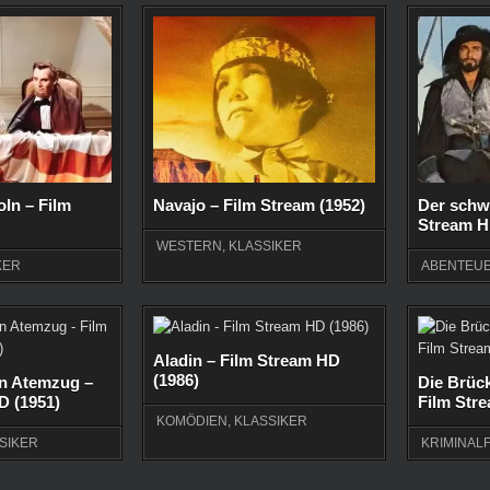
ln – Film
Navajo – Film Stream (1952)
Der schw
Stream H
WESTERN
,
KLASSIKER
KER
ABENTEUE
Aladin – Film Stream HD
(1986)
en Atemzug –
Die Brück
D (1951)
Film Stre
KOMÖDIEN
,
KLASSIKER
SIKER
KRIMINAL