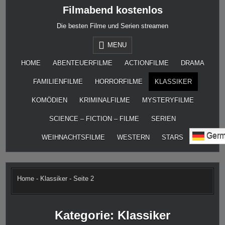
Skip
Filmabend kostenlos
to
content
Die besten Filme und Serien streamen
MENU
HOME
ABENTEUERFILME
ACTIONFILME
DRAMA
FAMILIENFILME
HORRORFILME
KLASSIKER
KOMÖDIEN
KRIMINALFILME
MYSTERYFILME
SCIENCE – FICTION – FILME
SERIEN
Germ
WEIHNACHTSFILME
WESTERN
STARS
Home
-
Klassiker
-
Seite 2
Kategorie:
Klassiker