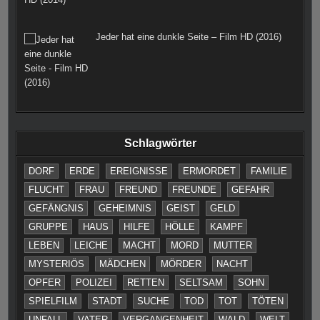
Jeder hat eine dunkle Seite – Film HD (2016)
Schlagwörter
DORF
ERDE
EREIGNISSE
ERMORDET
FAMILIE
FLUCHT
FRAU
FREUND
FREUNDE
GEFAHR
GEFÄNGNIS
GEHEIMNIS
GEIST
GELD
GRUPPE
HAUS
HILFE
HÖLLE
KAMPF
LEBEN
LEICHE
MACHT
MORD
MUTTER
MYSTERIÖS
MÄDCHEN
MÖRDER
NACHT
OPFER
POLIZEI
RETTEN
SELTSAM
SOHN
SPIELFILM
STADT
SUCHE
TOD
TOT
TÖTEN
UNFALL
VATER
VERGANGENHEIT
WALD
WELT