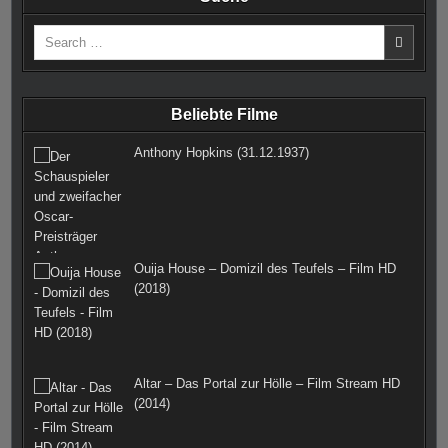
e
t
t
b
t
d
Search
b
a
e
l
t
for:
o
g
r
r
e
o
r
e
r
Beliebte Filme
k
a
s
Anthony Hopkins (31.12.1937)
m
t
Ouija House – Domizil des Teufels – Film HD
(2018)
Altar – Das Portal zur Hölle – Film Stream HD
(2014)