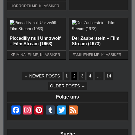
HORRORFILME
,
KLASSIKER
Piccadilly null Uhr zwölf
Der Zauberstein – Film
– Film Stream (1963)
Stream (1973)
KRIMINALFILME
,
KLASSIKER
FAMILIENFILME
,
KLASSIKER
SEITENNUMMERIERUNG
← NEWER POSTS
1
2
3
4
…
14
DER
OLDER POSTS →
BEITRÄGE
Folge uns
F
I
P
T
T
F
a
n
i
u
w
e
c
s
n
m
i
e
Suche