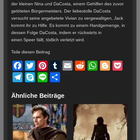
der kleinen Nina und DaCosta, einem Gehilfen des zuvor
getöteten Bürgermeisters. Der liebestolle DaCosta
versucht seine angebetete Vivian zu vergewaltigen, Jack
kommt ihr zu Hilfe. Es kommt zu einem Handgemenge, in
dessen Folge DaCosta, indem er rückwärts in
einen Speer fällt, tödlich verletzt wird.
Teile diesen Beitrag
F
T
Pi
T
E
R
W
Bl
P
a
wi
nt
u
m
e
h
o
o
T
S
Li
T
c
tt
er
m
ail
d
at
g
ck
el
ky
n
eil
e
er
e
bl
di
s
g
et
e
p
e
e
Ähnliche Beiträge
b
st
r
t
A
er
gr
e
n
o
p
a
o
p
m
k