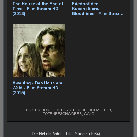
The House at the End of
Friedhof der
Time - Film Stream HD
Kuscheltiere:
(2013)
Bloodlines - Film Stream
(2023)
Awaiting - Das Haus am
Wald - Film Stream HD
(2015)
TAGGED
DORF
,
ENGLAND
,
LEICHE
,
RITUAL
,
TOD
,
TOTENBESCHWÖRER
,
WALD
Beitragsnavigation
Der Nebelmörder – Film Stream (1964) →