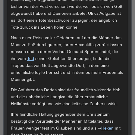
bisher von der Pest verschont wurde, weil es sich von Gott
abgewandt habe und Dämonen anbete. Ulrics Aufgabe ist
es, dort einen Totenbeschwörer zu jagen, der angeblich
Tote zurück ins Leben holen könne.
Nach einer Reise voller Gefahren, auf der die Männer das
Moor zu Fuß durchqueren, ihren Hexenkäfig zurücklassen
müssen und in deren Verlauf Osmund Spuren findet, die
ihn vom
Tod
seiner Geliebten überzeugen, findet die
Truppe das von Gott abgewandte Dorf, in dem eine
unheimliche Idylle herrscht und in dem es mehr Frauen als
Männer gibt.
Die Anführer des Dorfes sind der freundlich wirkende Hob
und die unheimliche Langiva, die über erstaunliche
Heilkünste verfügt und wie eine keltische Zauberin wirkt.
Ihre feindliche Haltung gegenüber dem Christentum
bestätigt die Vorurteile der Männer im Mittelalter, dass
Frauen weniger fest im Glauben sind und als ⇒
Hexen
mit
dem Bösen im Bund stehen.